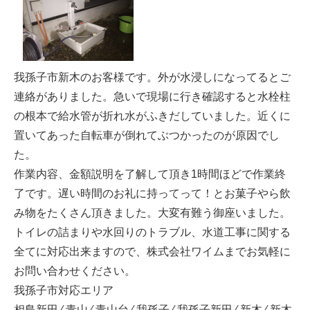
我孫子市新木のお客様です。外が水浸しになってるとご
連絡がありました。急いで現場に行き確認すると水栓柱
の根本で給水管が折れ水がふきだしていました。近くに
置いてあった自転車が倒れてぶつかったのが原因でし
た。
作業内容、金額説明を了解して頂き1時間ほどで作業終
了です。遅い時間のお礼に持ってって！とお菓子やら飲
み物をたくさん頂きました。大変有難う御座いました。
トイレの詰まりや水回りのトラブル、水道工事に関する
全てに対応出来ますので、株式会社ワイムまでお気軽に
お問い合わせください。
我孫子市対応エリア
相島新田 ⁄ 青山 ⁄ 青山台 ⁄ 我孫子 ⁄ 我孫子新田 ⁄ 新木 ⁄ 新木