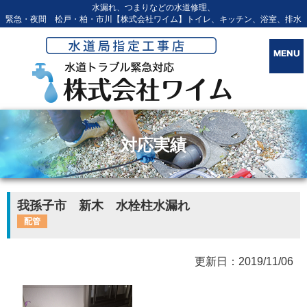
水漏れ、つまりなどの水道修理、
緊急・夜間 松戸・柏・市川【株式会社ワイム】トイレ、キッチン、浴室、排水
対応実績
我孫子市 新木 水栓柱水漏れ
配管
更新日：2019/11/06