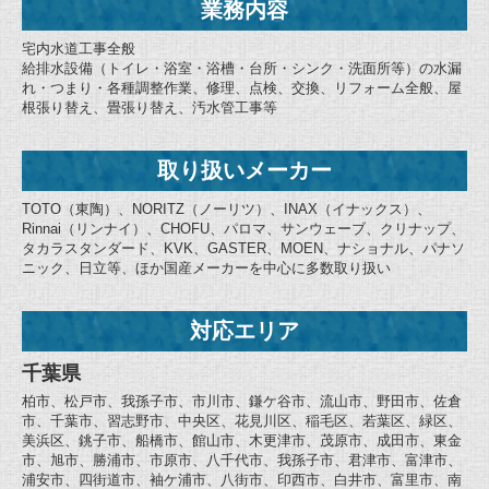
業務内容
宅内水道工事全般
給排水設備（トイレ・浴室・浴槽・台所・シンク・洗面所等）の水漏
れ・つまり・各種調整作業、修理、点検、交換、リフォーム全般、屋
根張り替え、畳張り替え、汚水管工事等
取り扱いメーカー
TOTO（東陶）、NORITZ（ノーリツ）、INAX（イナックス）、
Rinnai（リンナイ）、CHOFU、パロマ、サンウェーブ、クリナップ、
タカラスタンダード、KVK、GASTER、MOEN、ナショナル、パナソ
ニック、日立等、ほか国産メーカーを中心に多数取り扱い
対応エリア
千葉県
柏市、松戸市、我孫子市、市川市、鎌ケ谷市、流山市、野田市、佐倉
市、千葉市、習志野市、中央区、花見川区、稲毛区、若葉区、緑区、
美浜区、銚子市、船橋市、館山市、木更津市、茂原市、成田市、東金
市、旭市、勝浦市、市原市、八千代市、我孫子市、君津市、富津市、
浦安市、四街道市、袖ケ浦市、八街市、印西市、白井市、富里市、南