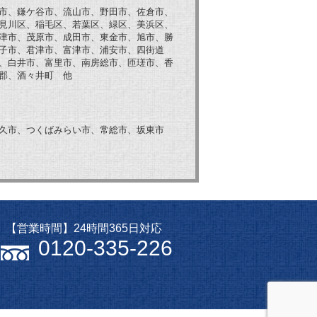
市、鎌ケ谷市、流山市、野田市、佐倉市、
見川区、稲毛区、若葉区、緑区、美浜区、
津市、茂原市、成田市、東金市、旭市、勝
子市、君津市、富津市、浦安市、四街道
、白井市、富里市、南房総市、匝瑳市、香
郡、酒々井町 他
久市、つくばみらい市、常総市、坂東市
【営業時間】24時間365日対応
0120-335-226