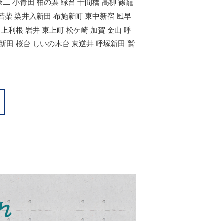
余二 小青田 柏の葉 緑台 千間橋 高柳 篠籠
 若柴 染井入新田 布施新町 東中新宿 風早
上利根 岩井 東上町 松ケ崎 加賀 金山 呼
新田 桜台 しいの木台 東逆井 呼塚新田 鷲
れ