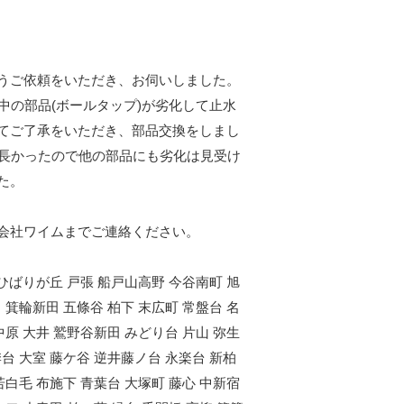
うご依頼をいただき、お伺いしました。
中の部品(ボールタップ)が劣化して止水
てご了承をいただき、部品交換をしまし
が長かったので他の部品にも劣化は見受け
た。
会社ワイムまでご連絡ください。
 ひばりが丘 戸張 船戸山高野 今谷南町 旭
 箕輪新田 五條谷 柏下 末広町 常盤台 名
中原 大井 鷲野谷新田 みどり台 片山 弥生
季台 大室 藤ケ谷 逆井藤ノ台 永楽台 新柏
若白毛 布施下 青葉台 大塚町 藤心 中新宿