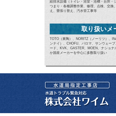
給排水設備（トイレ・浴室・浴槽・台所・
つまり・各種調整作業、修理、点検、交換
え、畳張り替え、汚水管工事等
取り扱いメ
TOTO（東陶）、NORITZ（ノーリツ）、IN
ンナイ）、CHOFU、パロマ、サンウェー
ード、KVK、GASTER、MOEN、ナシ
か国産メーカーを中心に多数取り扱い