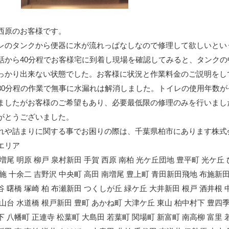
西原のお客様です。
レのタンクから便器に水が流れっぱなしなので修理して欲しいとい
話から40分程でお客様宅に到着し現場を確認してみると、タンクの
っかり出来ない状態でした。お客様に状況と作業料金のご説明をし
30分程の作業で無事に水漏れは解消しました。トイレの使用年数
ましたがお客様のご希望もあり、必要最低限の修理のみを行いまし
がとうございました。
れや詰まりに関する事でお困りの際は、千葉県柏市にあります株式
エリア
 増尾 明原 柳戸 泉村新田 手賀 西原 南柏 光ケ丘団地 豊平町 光ケ丘
布施 十余二 吉野沢 中央町 高田 南増尾 豊上町 青田新田飛地 布施新田
谷 曙橋 塚崎 柏 布瀬新田 つくしが丘 緑ケ丘 大井新田 根戸 酒井根 
大山台 水道橋 根戸新田 豊町 あかね町 大津ケ丘 東山 柏中村下 豊四
下 八幡町 正連寺 松葉町 大島田 若葉町 関場町 新富町 南高柳 富里 