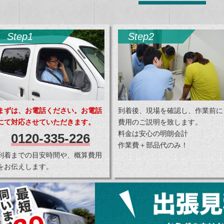
Step1
Step2
まずは、お電話ください。お電話
到着後、現場を確認し、作業前に
にて対応させていただきます。
費用のご説明を致します。
料金は安心の明朗会計
0120-335-226
作業費＋部品代のみ！
到着までの目安時間や、概算費用
をお伝えします。