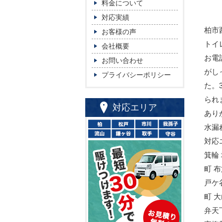
料金について
対応実績
柏市
お客様の声
トイ
会社概要
お電
お問い合わせ
がし
プライバシーポリシー
た。
られ
対応エリア
あり
水漏
対応
箕輪
町 
戸ケ
町 
弁天