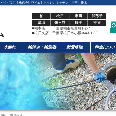
・柏・市川【株式会社ワイム】トイレ、キッチン、浴室、排水
柏
松戸
市川
我孫子
流山
鎌ヶ谷
取手
守谷
■柏本店 千葉県柏市松葉町1-2-7
■松戸支店 千葉県松戸市小根本43-1 3F
水漏れ
給排水・給湯器
配管修理
料金につい
水漏れ 部品交換