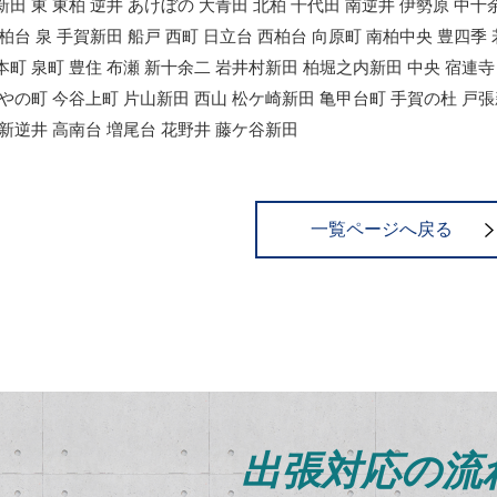
新田 東 東柏 逆井 あけぼの 大青田 北柏 千代田 南逆井 伊勢原 中十
北柏台 泉 手賀新田 船戸 西町 日立台 西柏台 向原町 南柏中央 豊四季
本町 泉町 豊住 布瀬 新十余二 岩井村新田 柏堀之内新田 中央 宿連寺 
かやの町 今谷上町 片山新田 西山 松ケ崎新田 亀甲台町 手賀の杜 戸張
 新逆井 高南台 増尾台 花野井 藤ケ谷新田
一覧ページへ戻る
出張対応の流