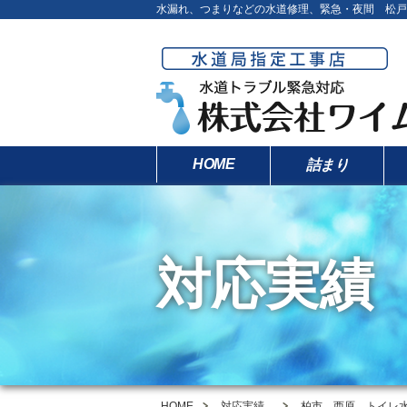
水漏れ、つまりなどの水道修理、緊急・夜間 松戸
HOME
詰まり
対応実績
HOME
対応実績
柏市 西原 トイレ