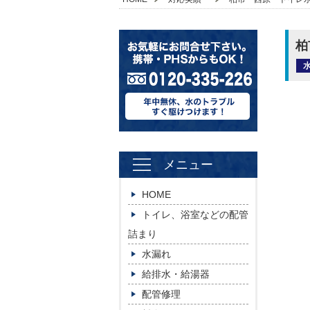
柏
メニュー
HOME
トイレ、浴室などの配管
詰まり
水漏れ
給排水・給湯器
配管修理