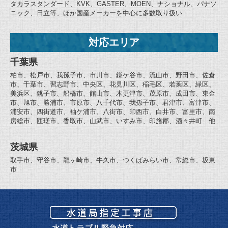
タカラスタンダード、KVK、GASTER、MOEN、ナショナル、パナソ
ニック、日立等、ほか国産メーカーを中心に多数取り扱い
対応エリア
千葉県
柏市、松戸市、我孫子市、市川市、鎌ケ谷市、流山市、野田市、佐倉
市、千葉市、習志野市、中央区、花見川区、稲毛区、若葉区、緑区、
美浜区、銚子市、船橋市、館山市、木更津市、茂原市、成田市、東金
市、旭市、勝浦市、市原市、八千代市、我孫子市、君津市、富津市、
浦安市、四街道市、袖ケ浦市、八街市、印西市、白井市、富里市、南
房総市、匝瑳市、香取市、山武市、いすみ市、印旛郡、酒々井町 他
茨城県
取手市、守谷市、龍ヶ崎市、牛久市、つくばみらい市、常総市、坂東
市