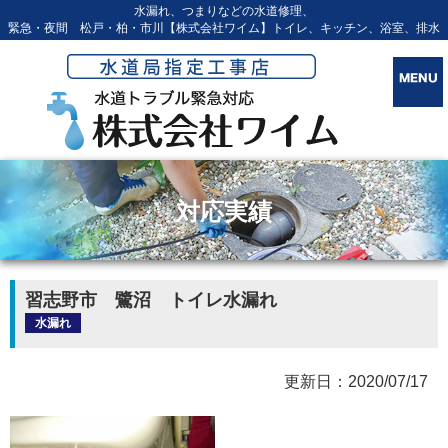
水漏れ、つまりなどの水道修理、
緊急・夜間 松戸・柏・市川【株式会社ワイム】トイレ、キッチン、浴室、排水
対応実績
習志野市 鷺沼 トイレ水漏れ
水漏れ
更新日：2020/07/17