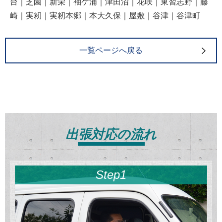
台｜芝園｜新栄｜袖ケ浦｜津田沼｜花咲｜東習志野｜藤
崎｜実籾｜実籾本郷｜本大久保｜屋敷｜谷津｜谷津町
一覧ページへ戻る
出張対応の流れ
Step1