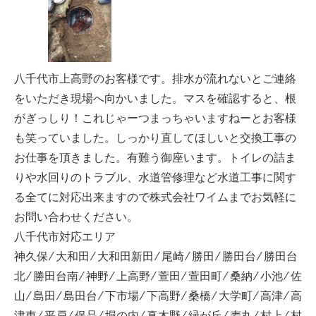
八千代市上高野のお客様です。排水が流れないとご連絡
をいただき現場へ向かいました。マスを確認すると、根
がぎっしり！これじゃーつまっちゃいますねーとお客様
も笑っていました。しっかり直してほしいと交換工事の
お仕事を頂きました。有難う御座います。トイレの詰ま
りや水回りのトラブル、水道管修理など水道工事に関す
る全てに対応出来ますので株式会社ワイムまでお気軽に
お問い合わせください。
八千代市対応エリア
神久保 ⁄ 大和田 ⁄ 大和田新田 ⁄ 尾崎 ⁄ 勝田 ⁄ 勝田台 ⁄ 勝田台
北 ⁄ 勝田台南 ⁄ 神野 ⁄ 上高野 ⁄ 萱田 ⁄ 萱田町 ⁄ 桑納 ⁄ 小池 ⁄ 佐
山 ⁄ 島田 ⁄ 島田台 ⁄ 下市場 ⁄ 下高野 ⁄ 桑橋 ⁄ 大学町 ⁄ 高津 ⁄ 高
津東 ⁄ 平戸 ⁄ 保品 ⁄ 堀の内 ⁄ 真木野 ⁄ 緑が丘 ⁄ 麦丸 ⁄ 村上 ⁄ 村