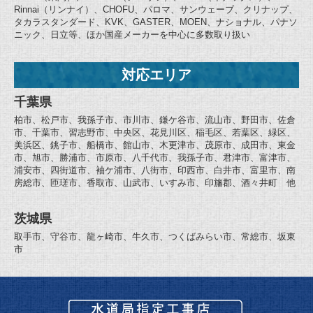
Rinnai（リンナイ）、CHOFU、パロマ、サンウェーブ、クリナップ、
タカラスタンダード、KVK、GASTER、MOEN、ナショナル、パナソ
ニック、日立等、ほか国産メーカーを中心に多数取り扱い
対応エリア
千葉県
柏市、松戸市、我孫子市、市川市、鎌ケ谷市、流山市、野田市、佐倉
市、千葉市、習志野市、中央区、花見川区、稲毛区、若葉区、緑区、
美浜区、銚子市、船橋市、館山市、木更津市、茂原市、成田市、東金
市、旭市、勝浦市、市原市、八千代市、我孫子市、君津市、富津市、
浦安市、四街道市、袖ケ浦市、八街市、印西市、白井市、富里市、南
房総市、匝瑳市、香取市、山武市、いすみ市、印旛郡、酒々井町 他
茨城県
取手市、守谷市、龍ヶ崎市、牛久市、つくばみらい市、常総市、坂東
市