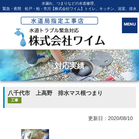
水漏れ、つまりなどの水道修理、
緊急・夜間 松戸・柏・市川【株式会社ワイム】トイレ、キッチン、浴室、排水
対応実績
八千代市 上高野 排水マス根つまり
工事
更新日：2020/08/10