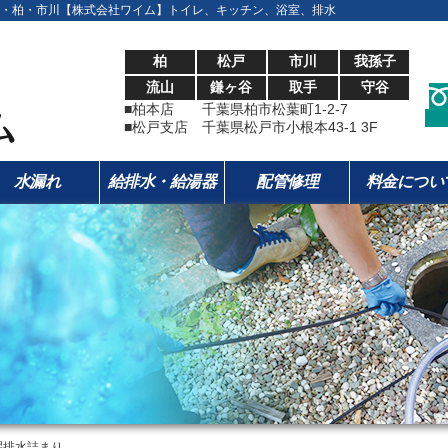
・柏・市川【株式会社ワイム】トイレ、キッチン、浴室、排水
柏
松戸
市川
我孫子
流山
鎌ヶ谷
取手
守谷
■柏本店 千葉県柏市松葉町1-2-7
■松戸支店 千葉県松戸市小根本43-1 3F
水漏れ
給排水・給湯器
配管修理
料金につい
濯排水詰まり