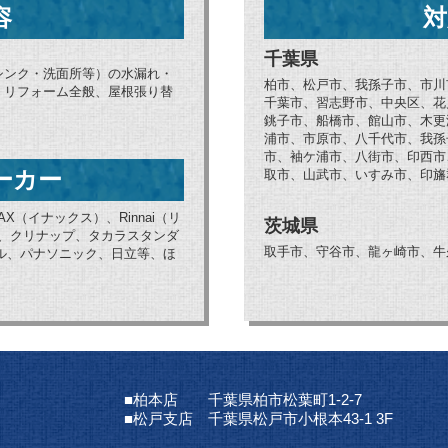
容
対
千葉県
シンク・洗面所等）の水漏れ・
柏市、松戸市、我孫子市、市川
、リフォーム全般、屋根張り替
千葉市、習志野市、中央区、花
銚子市、船橋市、館山市、木更
浦市、市原市、八千代市、我孫
市、袖ケ浦市、八街市、印西市
ーカー
取市、山武市、いすみ市、印旛
AX（イナックス）、Rinnai（リ
茨城県
ブ、クリナップ、タカラスタンダ
取手市、守谷市、龍ヶ崎市、牛
ョナル、パナソニック、日立等、ほ
■柏本店 千葉県柏市松葉町1-2-7
■松戸支店 千葉県松戸市小根本43-1 3F