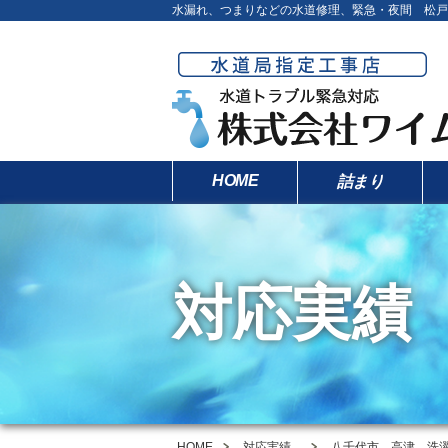
水漏れ、つまりなどの水道修理、緊急・夜間 松戸
HOME
詰まり
対応実績
HOME
対応実績
八千代市 高津 洗