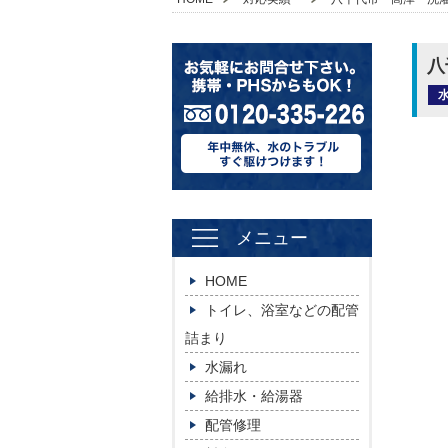
八
メニュー
HOME
トイレ、浴室などの配管
詰まり
水漏れ
給排水・給湯器
配管修理