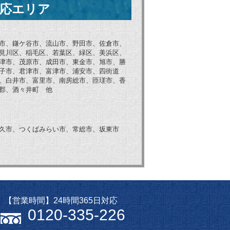
応エリア
市、鎌ケ谷市、流山市、野田市、佐倉市、
見川区、稲毛区、若葉区、緑区、美浜区、
津市、茂原市、成田市、東金市、旭市、勝
子市、君津市、富津市、浦安市、四街道
、白井市、富里市、南房総市、匝瑳市、香
郡、酒々井町 他
久市、つくばみらい市、常総市、坂東市
【営業時間】24時間365日対応
0120-335-226