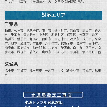
ニック、日立等、ほか国産メーカーを中心に多数取り扱い
対応エリア
千葉県
柏市、松戸市、我孫子市、市川市、鎌ケ谷市、流山市、野田市、佐倉
市、千葉市、習志野市、中央区、花見川区、稲毛区、若葉区、緑区、
美浜区、銚子市、船橋市、館山市、木更津市、茂原市、成田市、東金
市、旭市、勝浦市、市原市、八千代市、我孫子市、君津市、富津市、
浦安市、四街道市、袖ケ浦市、八街市、印西市、白井市、富里市、南
房総市、匝瑳市、香取市、山武市、いすみ市、印旛郡、酒々井町 他
茨城県
取手市、守谷市、龍ヶ崎市、牛久市、つくばみらい市、常総市、坂東
市