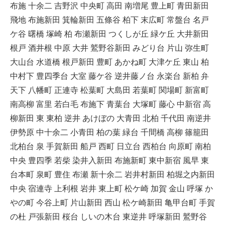
布施 十余二 吉野沢 中央町 高田 南増尾 豊上町 青田新田
飛地 布施新田 箕輪新田 五條谷 柏下 末広町 常盤台 名戸
ケ谷 曙橋 塚崎 柏 布瀬新田 つくしが丘 緑ケ丘 大井新田
根戸 酒井根 中原 大井 鷲野谷新田 みどり台 片山 弥生町
大山台 水道橋 根戸新田 豊町 あかね町 大津ケ丘 東山 柏
中村下 豊四季台 大室 藤ケ谷 逆井藤ノ台 永楽台 新柏 弁
天下 八幡町 正連寺 松葉町 大島田 若葉町 関場町 新富町
南高柳 富里 若白毛 布施下 青葉台 大塚町 藤心 中新宿 高
柳新田 東 東柏 逆井 あけぼの 大青田 北柏 千代田 南逆井
伊勢原 中十余二 小青田 柏の葉 緑台 千間橋 高柳 篠籠田
北柏台 泉 手賀新田 船戸 西町 日立台 西柏台 向原町 南柏
中央 豊四季 若柴 染井入新田 布施新町 東中新宿 風早 東
台本町 泉町 豊住 布瀬 新十余二 岩井村新田 柏堀之内新田
中央 宿連寺 上利根 岩井 東上町 松ケ崎 加賀 金山 呼塚 か
やの町 今谷上町 片山新田 西山 松ケ崎新田 亀甲台町 手賀
の杜 戸張新田 桜台 しいの木台 東逆井 呼塚新田 鷲野谷