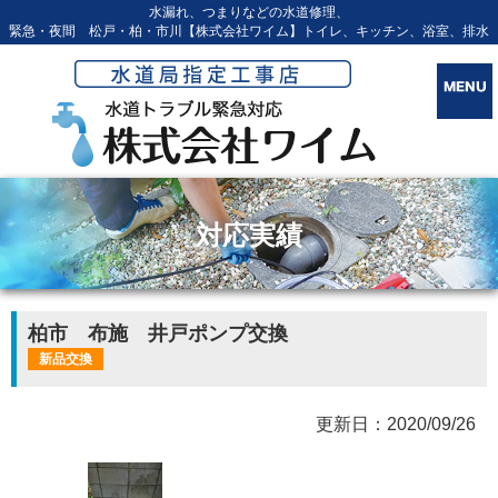
水漏れ、つまりなどの水道修理、
緊急・夜間 松戸・柏・市川【株式会社ワイム】トイレ、キッチン、浴室、排水
対応実績
柏市 布施 井戸ポンプ交換
新品交換
更新日：2020/09/26