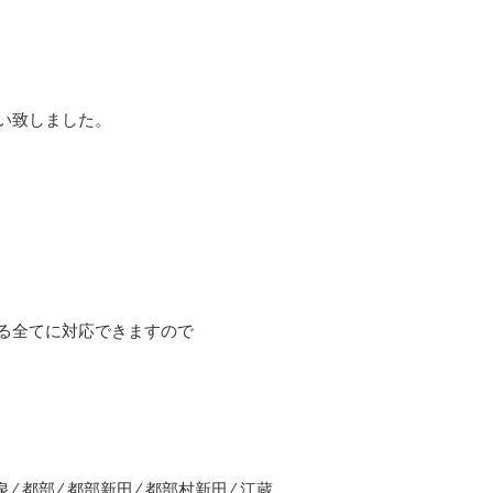
い致しました。
る全てに対応できますので
泉 ⁄ 都部 ⁄ 都部新田 ⁄ 都部村新田 ⁄ 江蔵