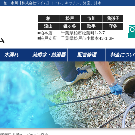
・柏・市川【株式会社ワイム】トイレ、キッチン、浴室、排水
柏
松戸
市川
我孫子
流山
鎌ヶ谷
取手
守谷
■柏本店 千葉県柏市松葉町1-2-7
■松戸支店 千葉県松戸市小根本43-1 3F
水漏れ
給排水・給湯器
配管修理
料金につい
洗濯蛇口水漏れ パッキン交換