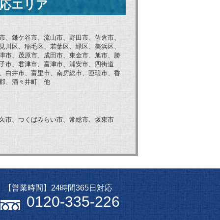
応エリア
市、鎌ケ谷市、流山市、野田市、佐倉市、
見川区、稲毛区、若葉区、緑区、美浜区、
津市、茂原市、成田市、東金市、旭市、勝
子市、君津市、富津市、浦安市、四街道
、白井市、富里市、南房総市、匝瑳市、香
郡、酒々井町 他
久市、つくばみらい市、常総市、坂東市
【営業時間】24時間365日対応
0120-335-226