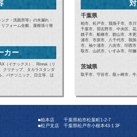
容
対
千葉県
シンク・洗面所等）の水漏れ・
柏市、松戸市、我孫子市、市川
、リフォーム全般、屋根張り替
千葉市、習志野市、中央区、花
銚子市、船橋市、館山市、木更
浦市、市原市、八千代市、我孫
市、袖ケ浦市、八街市、印西市
ーカー
取市、山武市、いすみ市、印旛
AX（イナックス）、Rinnai（リ
茨城県
ブ、クリナップ、タカラスタンダ
取手市、守谷市、龍ヶ崎市、牛
ョナル、パナソニック、日立等、ほ
■柏本店 千葉県柏市松葉町1-2-7
■松戸支店 千葉県松戸市小根本43-1 3F