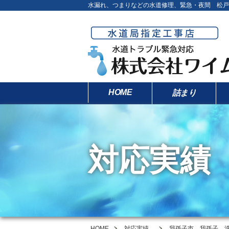
水漏れ、つまりなどの水道修理、緊急・夜間 松戸
HOME
詰まり
対応実績
HOME
対応実績
我孫子市 我孫子 