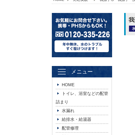
我
メニュー
HOME
トイレ、浴室などの配管
詰まり
水漏れ
給排水・給湯器
配管修理