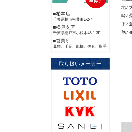
地 ⁄
■柏本店
崎 ⁄
千葉県柏市松葉町1-2-7
下 ⁄
■松戸支店
施 ⁄ 
千葉県松戸市小根本43-1 3F
■営業所
葛飾、千葉、船橋、佐倉、取手
取り扱いメーカー