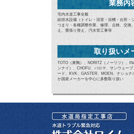
業務内
宅内水道工事全般
給排水設備（トイレ・浴室・浴槽・台所・
つまり・各種調整作業、修理、点検、交換
え、畳張り替え、汚水管工事等
取り扱いメ
TOTO（東陶）、NORITZ（ノーリツ）、IN
ンナイ）、CHOFU、パロマ、サンウェー
ード、KVK、GASTER、MOEN、ナシ
か国産メーカーを中心に多数取り扱い