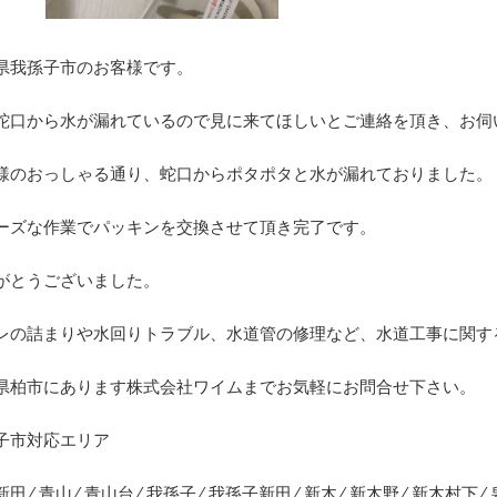
県我孫子市のお客様です。
蛇口から水が漏れているので見に来てほしいとご連絡を頂き、お伺
様のおっしゃる通り、蛇口からポタポタと水が漏れておりました。
ーズな作業でパッキンを交換させて頂き完了です。
がとうございました。
レの詰まりや水回りトラブル、水道管の修理など、水道工事に関す
県柏市にあります株式会社ワイムまでお気軽にお問合せ下さい。
子市対応エリア
田 ⁄ 青山 ⁄ 青山台 ⁄ 我孫子 ⁄ 我孫子新田 ⁄ 新木 ⁄ 新木野 ⁄ 新木村下 ⁄ 