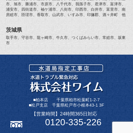
市、旭市、勝浦市、市原市、八千代市、我孫子市、君津市、富津市、
浦安市、四街道市、袖ケ浦市、八街市、印西市、白井市、富里市、南
房総市、匝瑳市、香取市、山武市、いすみ市、印旛郡、酒々井町 他
茨城県
取手市、守谷市、龍ヶ崎市、牛久市、つくばみらい市、常総市、坂東
市
■柏本店 千葉県柏市松葉町1-2-7
■松戸支店 千葉県松戸市小根本43-1 3F
【営業時間】24時間365日対応
0120-335-226