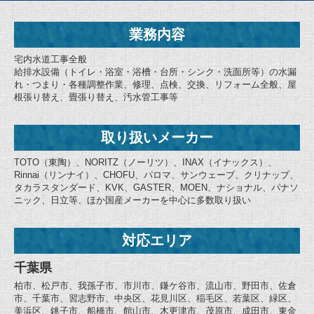
業務内容
宅内水道工事全般
給排水設備（トイレ・浴室・浴槽・台所・シンク・洗面所等）の水漏
れ・つまり・各種調整作業、修理、点検、交換、リフォーム全般、屋
根張り替え、畳張り替え、汚水管工事等
取り扱いメーカー
TOTO（東陶）、NORITZ（ノーリツ）、INAX（イナックス）、
Rinnai（リンナイ）、CHOFU、パロマ、サンウェーブ、クリナップ、
タカラスタンダード、KVK、GASTER、MOEN、ナショナル、パナソ
ニック、日立等、ほか国産メーカーを中心に多数取り扱い
対応エリア
千葉県
柏市、松戸市、我孫子市、市川市、鎌ケ谷市、流山市、野田市、佐倉
市、千葉市、習志野市、中央区、花見川区、稲毛区、若葉区、緑区、
美浜区、銚子市、船橋市、館山市、木更津市、茂原市、成田市、東金