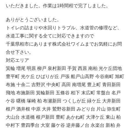
いただきました。作業は1時間程で完了しました。
ありがとうございました。
トイレの詰まりや水回りトラブル、水道管の修理など、
水道工事に関する全てに対応できますので
千葉県柏市にあります株式会社ワイムまでお気軽にお問
合せ下さい。
対応エリア
箕輪 増尾 明原 柳戸 泉村新田 手賀 西原 南柏 光ケ丘団地
豊平町 光ケ丘 ひばりが丘 戸張 船戸山高野 今谷南町 旭町
布施 十余二 吉野沢 中央町 高田 南増尾 豊上町 青田新田
飛地 布施新田 箕輪新田 五條谷 柏下 末広町 常盤台 名戸
ケ谷 曙橋 塚崎 柏 布瀬新田 つくしが丘 緑ケ丘 大井新田
根戸 酒井根 中原 大井 鷲野谷新田 みどり台 片山 弥生町
大山台 水道橋 根戸新田 豊町 あかね町 大津ケ丘 東山 柏
中村下 豊四季台 大室 藤ケ谷 逆井藤ノ台 永楽台 新柏 弁