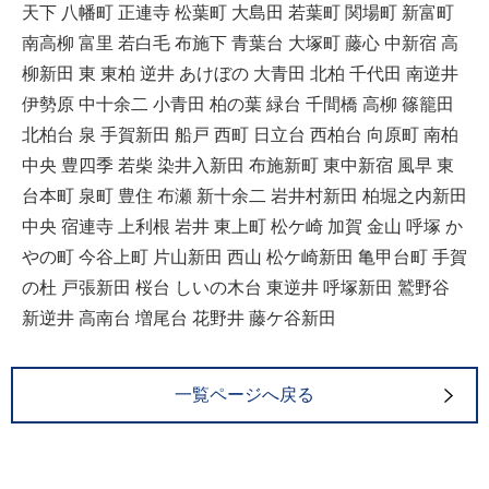
天下 八幡町 正連寺 松葉町 大島田 若葉町 関場町 新富町
南高柳 富里 若白毛 布施下 青葉台 大塚町 藤心 中新宿 高
柳新田 東 東柏 逆井 あけぼの 大青田 北柏 千代田 南逆井
伊勢原 中十余二 小青田 柏の葉 緑台 千間橋 高柳 篠籠田
北柏台 泉 手賀新田 船戸 西町 日立台 西柏台 向原町 南柏
中央 豊四季 若柴 染井入新田 布施新町 東中新宿 風早 東
台本町 泉町 豊住 布瀬 新十余二 岩井村新田 柏堀之内新田
中央 宿連寺 上利根 岩井 東上町 松ケ崎 加賀 金山 呼塚 か
やの町 今谷上町 片山新田 西山 松ケ崎新田 亀甲台町 手賀
の杜 戸張新田 桜台 しいの木台 東逆井 呼塚新田 鷲野谷
新逆井 高南台 増尾台 花野井 藤ケ谷新田
一覧ページへ戻る