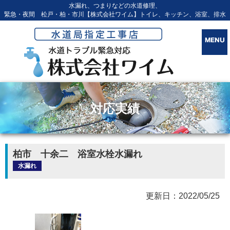
水漏れ、つまりなどの水道修理、
緊急・夜間 松戸・柏・市川【株式会社ワイム】トイレ、キッチン、浴室、排水
対応実績
柏市 十余二 浴室水栓水漏れ
水漏れ
更新日：2022/05/25