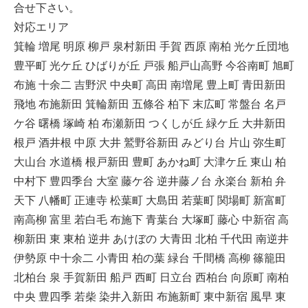
合せ下さい。
対応エリア
箕輪 増尾 明原 柳戸 泉村新田 手賀 西原 南柏 光ケ丘団地
豊平町 光ケ丘 ひばりが丘 戸張 船戸山高野 今谷南町 旭町
布施 十余二 吉野沢 中央町 高田 南増尾 豊上町 青田新田
飛地 布施新田 箕輪新田 五條谷 柏下 末広町 常盤台 名戸
ケ谷 曙橋 塚崎 柏 布瀬新田 つくしが丘 緑ケ丘 大井新田
根戸 酒井根 中原 大井 鷲野谷新田 みどり台 片山 弥生町
大山台 水道橋 根戸新田 豊町 あかね町 大津ケ丘 東山 柏
中村下 豊四季台 大室 藤ケ谷 逆井藤ノ台 永楽台 新柏 弁
天下 八幡町 正連寺 松葉町 大島田 若葉町 関場町 新富町
南高柳 富里 若白毛 布施下 青葉台 大塚町 藤心 中新宿 高
柳新田 東 東柏 逆井 あけぼの 大青田 北柏 千代田 南逆井
伊勢原 中十余二 小青田 柏の葉 緑台 千間橋 高柳 篠籠田
北柏台 泉 手賀新田 船戸 西町 日立台 西柏台 向原町 南柏
中央 豊四季 若柴 染井入新田 布施新町 東中新宿 風早 東