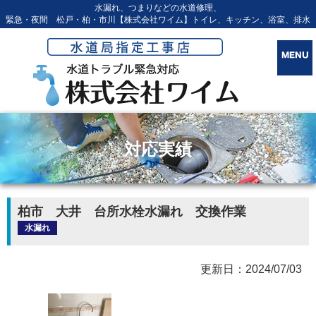
水漏れ、つまりなどの水道修理、
緊急・夜間 松戸・柏・市川【株式会社ワイム】トイレ、キッチン、浴室、排水
対応実績
柏市 大井 台所水栓水漏れ 交換作業
水漏れ
更新日：2024/07/03