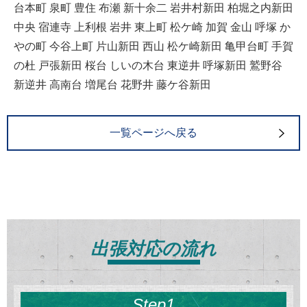
台本町 泉町 豊住 布瀬 新十余二 岩井村新田 柏堀之内新田
中央 宿連寺 上利根 岩井 東上町 松ケ崎 加賀 金山 呼塚 か
やの町 今谷上町 片山新田 西山 松ケ崎新田 亀甲台町 手賀
の杜 戸張新田 桜台 しいの木台 東逆井 呼塚新田 鷲野谷
新逆井 高南台 増尾台 花野井 藤ケ谷新田
一覧ページへ戻る
出張対応の流れ
Step1