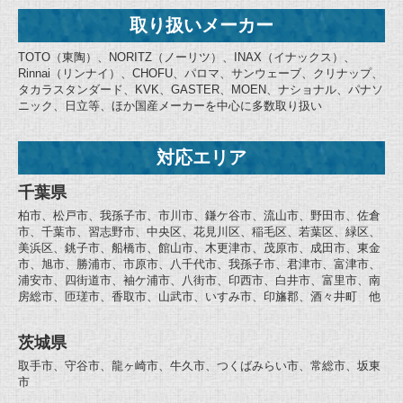
取り扱いメーカー
TOTO（東陶）、NORITZ（ノーリツ）、INAX（イナックス）、
Rinnai（リンナイ）、CHOFU、パロマ、サンウェーブ、クリナップ、
タカラスタンダード、KVK、GASTER、MOEN、ナショナル、パナソ
ニック、日立等、ほか国産メーカーを中心に多数取り扱い
対応エリア
千葉県
柏市、松戸市、我孫子市、市川市、鎌ケ谷市、流山市、野田市、佐倉
市、千葉市、習志野市、中央区、花見川区、稲毛区、若葉区、緑区、
美浜区、銚子市、船橋市、館山市、木更津市、茂原市、成田市、東金
市、旭市、勝浦市、市原市、八千代市、我孫子市、君津市、富津市、
浦安市、四街道市、袖ケ浦市、八街市、印西市、白井市、富里市、南
房総市、匝瑳市、香取市、山武市、いすみ市、印旛郡、酒々井町 他
茨城県
取手市、守谷市、龍ヶ崎市、牛久市、つくばみらい市、常総市、坂東
市