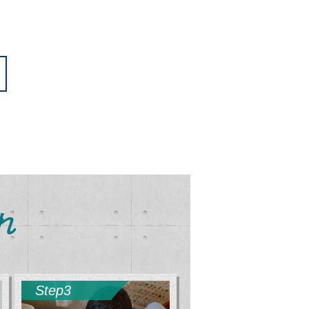
れ
Step3