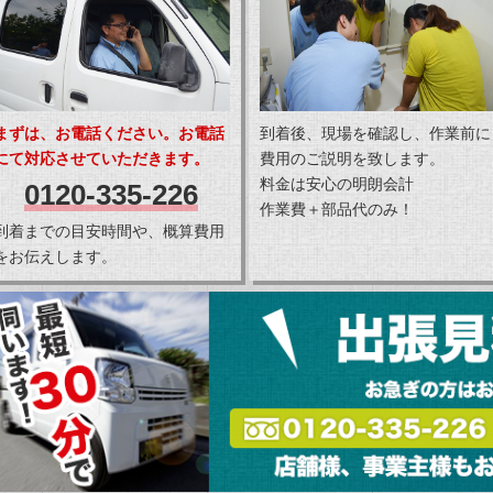
まずは、お電話ください。お電話
到着後、現場を確認し、作業前に
にて対応させていただきます。
費用のご説明を致します。
料金は安心の明朗会計
0120-335-226
作業費＋部品代のみ！
到着までの目安時間や、概算費用
をお伝えします。