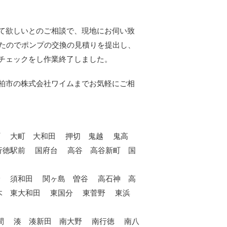
て欲しいとのご相談で、現地にお伺い致
したのでポンプの交換の見積りを提出し、
チェックをし作業終了しました。
柏市の株式会社ワイムまでお気軽にご相
町 大町 大和田 押切 鬼越 鬼高
行徳駅前 国府台 高谷 高谷新町 国
野 須和田 関ヶ島 曽谷 高石神 高
原木 東大和田 東国分 東菅野 東浜
間 湊 湊新田 南大野 南行徳 南八