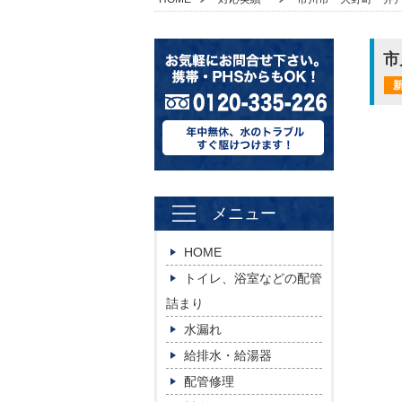
市
メニュー
HOME
トイレ、浴室などの配管
詰まり
水漏れ
給排水・給湯器
配管修理