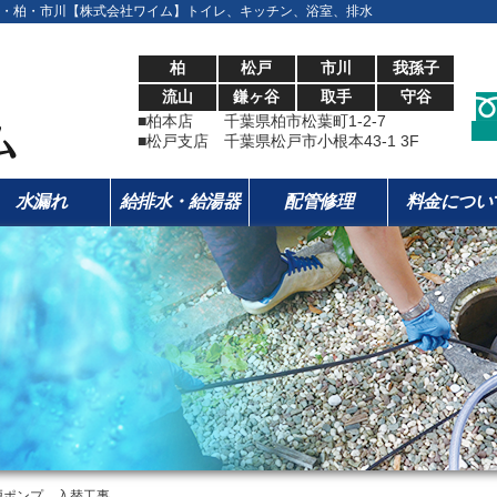
・柏・市川【株式会社ワイム】トイレ、キッチン、浴室、排水
柏
松戸
市川
我孫子
流山
鎌ヶ谷
取手
守谷
■柏本店 千葉県柏市松葉町1-2-7
■松戸支店 千葉県松戸市小根本43-1 3F
水漏れ
給排水・給湯器
配管修理
料金につい
戸ポンプ 入替工事