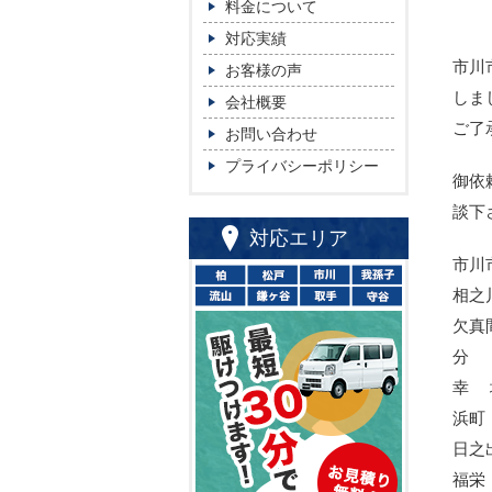
料金について
対応実績
市川
お客様の声
しま
会社概要
ご了
お問い合わせ
プライバシーポリシー
御依
談下
対応エリア
市川
相之
欠真
分
幸 
浜町
日之
福栄