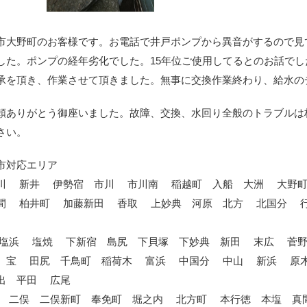
市大野町のお客様です。お電話で井戸ポンプから異音がするので見
した。ポンプの経年劣化でした。15年位ご使用してるとのお話で
承を頂き、作業させて頂きました。無事に交換作業終わり、給水の
頼ありがとう御座いました。故障、交換、水回り全般のトラブルは
さい。
市対応エリア
川 新井 伊勢宿 市川 市川南 稲越町 入船 大洲 大野
間 柏井町 加藤新田 香取 上妙典 河原 北方 北国分 
塩浜 塩焼 下新宿 島尻 下貝塚 下妙典 新田 末広 菅
 宝 田尻 千鳥町 稲荷木 富浜 中国分 中山 新浜 
出 平田 広尾
 二俣 二俣新町 奉免町 堀之内 北方町 本行徳 本塩 真