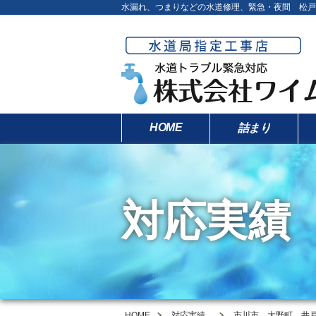
水漏れ、つまりなどの水道修理、緊急・夜間 松戸
HOME
詰まり
対応実績
HOME
対応実績
市川市 大野町 井