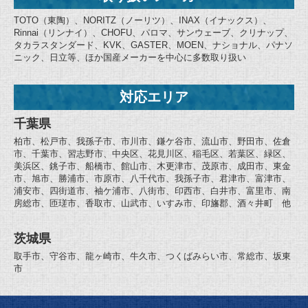
TOTO（東陶）、NORITZ（ノーリツ）、INAX（イナックス）、
Rinnai（リンナイ）、CHOFU、パロマ、サンウェーブ、クリナップ、
タカラスタンダード、KVK、GASTER、MOEN、ナショナル、パナソ
ニック、日立等、ほか国産メーカーを中心に多数取り扱い
対応エリア
千葉県
柏市、松戸市、我孫子市、市川市、鎌ケ谷市、流山市、野田市、佐倉
市、千葉市、習志野市、中央区、花見川区、稲毛区、若葉区、緑区、
美浜区、銚子市、船橋市、館山市、木更津市、茂原市、成田市、東金
市、旭市、勝浦市、市原市、八千代市、我孫子市、君津市、富津市、
浦安市、四街道市、袖ケ浦市、八街市、印西市、白井市、富里市、南
房総市、匝瑳市、香取市、山武市、いすみ市、印旛郡、酒々井町 他
茨城県
取手市、守谷市、龍ヶ崎市、牛久市、つくばみらい市、常総市、坂東
市