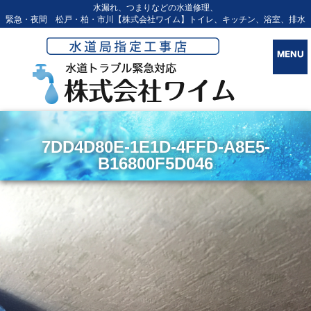
水漏れ、つまりなどの水道修理、
緊急・夜間 松戸・柏・市川【株式会社ワイム】トイレ、キッチン、浴室、排水
7DD4D80E-1E1D-4FFD-A8E5-
B16800F5D046