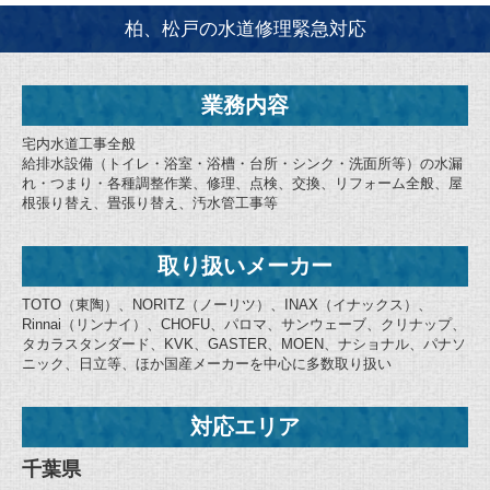
柏、松戸の水道修理緊急対応
業務内容
宅内水道工事全般
給排水設備（トイレ・浴室・浴槽・台所・シンク・洗面所等）の水漏
れ・つまり・各種調整作業、修理、点検、交換、リフォーム全般、屋
根張り替え、畳張り替え、汚水管工事等
取り扱いメーカー
TOTO（東陶）、NORITZ（ノーリツ）、INAX（イナックス）、
Rinnai（リンナイ）、CHOFU、パロマ、サンウェーブ、クリナップ、
タカラスタンダード、KVK、GASTER、MOEN、ナショナル、パナソ
ニック、日立等、ほか国産メーカーを中心に多数取り扱い
対応エリア
千葉県