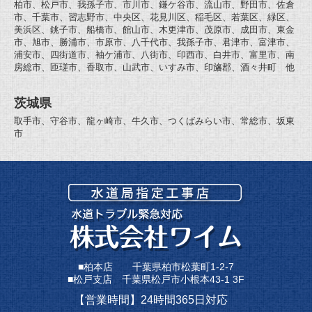
柏市、松戸市、我孫子市、市川市、鎌ケ谷市、流山市、野田市、佐倉
市、千葉市、習志野市、中央区、花見川区、稲毛区、若葉区、緑区、
美浜区、銚子市、船橋市、館山市、木更津市、茂原市、成田市、東金
市、旭市、勝浦市、市原市、八千代市、我孫子市、君津市、富津市、
浦安市、四街道市、袖ケ浦市、八街市、印西市、白井市、富里市、南
房総市、匝瑳市、香取市、山武市、いすみ市、印旛郡、酒々井町 他
茨城県
取手市、守谷市、龍ヶ崎市、牛久市、つくばみらい市、常総市、坂東
市
■柏本店 千葉県柏市松葉町1-2-7
■松戸支店 千葉県松戸市小根本43-1 3F
【営業時間】24時間365日対応