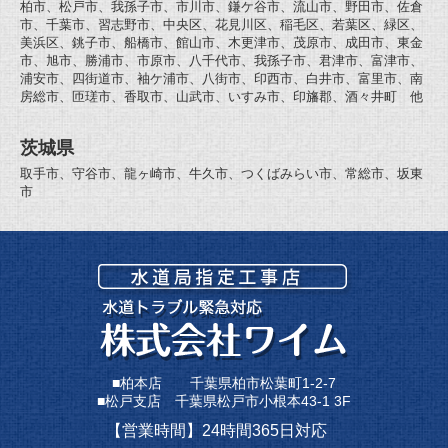
柏市、松戸市、我孫子市、市川市、鎌ケ谷市、流山市、野田市、佐倉
市、千葉市、習志野市、中央区、花見川区、稲毛区、若葉区、緑区、
美浜区、銚子市、船橋市、館山市、木更津市、茂原市、成田市、東金
市、旭市、勝浦市、市原市、八千代市、我孫子市、君津市、富津市、
浦安市、四街道市、袖ケ浦市、八街市、印西市、白井市、富里市、南
房総市、匝瑳市、香取市、山武市、いすみ市、印旛郡、酒々井町 他
茨城県
取手市、守谷市、龍ヶ崎市、牛久市、つくばみらい市、常総市、坂東
市
■柏本店 千葉県柏市松葉町1-2-7
■松戸支店 千葉県松戸市小根本43-1 3F
【営業時間】24時間365日対応