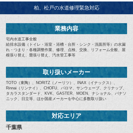
柏、松戸の水道修理緊急対応
業務内容
宅内水道工事全般
給排水設備（トイレ・浴室・浴槽・台所・シンク・洗面所等）の水漏
れ・つまり・各種調整作業、修理、点検、交換、リフォーム全般、屋
根張り替え、畳張り替え、汚水管工事等
取り扱いメーカー
TOTO（東陶）、NORITZ（ノーリツ）、INAX（イナックス）、
Rinnai（リンナイ）、CHOFU、パロマ、サンウェーブ、クリナップ、
タカラスタンダード、KVK、GASTER、MOEN、ナショナル、パナソ
ニック、日立等、ほか国産メーカーを中心に多数取り扱い
対応エリア
千葉県