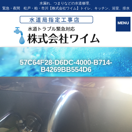
水漏れ、つまりなどの水道修理、
緊急・夜間 松戸・柏・市川【株式会社ワイム】トイレ、キッチン、浴室、排水
57C64F28-D6DC-4000-B714-
B4269BB554D6