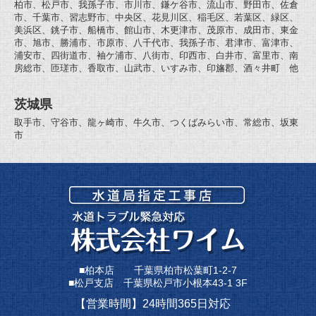
柏市、松戸市、我孫子市、市川市、鎌ケ谷市、流山市、野田市、佐倉
市、千葉市、習志野市、中央区、花見川区、稲毛区、若葉区、緑区、
美浜区、銚子市、船橋市、館山市、木更津市、茂原市、成田市、東金
市、旭市、勝浦市、市原市、八千代市、我孫子市、君津市、富津市、
浦安市、四街道市、袖ケ浦市、八街市、印西市、白井市、富里市、南
房総市、匝瑳市、香取市、山武市、いすみ市、印旛郡、酒々井町 他
茨城県
取手市、守谷市、龍ヶ崎市、牛久市、つくばみらい市、常総市、坂東
市
■柏本店 千葉県柏市松葉町1-2-7
■松戸支店 千葉県松戸市小根本43-1 3F
【営業時間】24時間365日対応