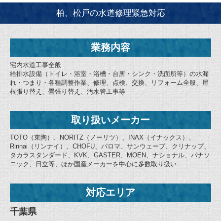
柏、松戸の水道修理緊急対応
業務内容
宅内水道工事全般
給排水設備（トイレ・浴室・浴槽・台所・シンク・洗面所等）の水漏
れ・つまり・各種調整作業、修理、点検、交換、リフォーム全般、屋
根張り替え、畳張り替え、汚水管工事等
取り扱いメーカー
TOTO（東陶）、NORITZ（ノーリツ）、INAX（イナックス）、
Rinnai（リンナイ）、CHOFU、パロマ、サンウェーブ、クリナップ、
タカラスタンダード、KVK、GASTER、MOEN、ナショナル、パナソ
ニック、日立等、ほか国産メーカーを中心に多数取り扱い
対応エリア
千葉県