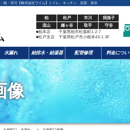
・柏・市川【株式会社ワイム】トイレ、キッチン、浴室、排水
柏
松戸
市川
我孫子
流山
鎌ヶ谷
取手
守谷
■柏本店 千葉県柏市松葉町1-2-7
■松戸支店 千葉県松戸市小根本43-1 3F
水漏れ
給排水・給湯器
配管修理
料金につい
画像
、台所蛇口 水漏れ
台所蛇口画像