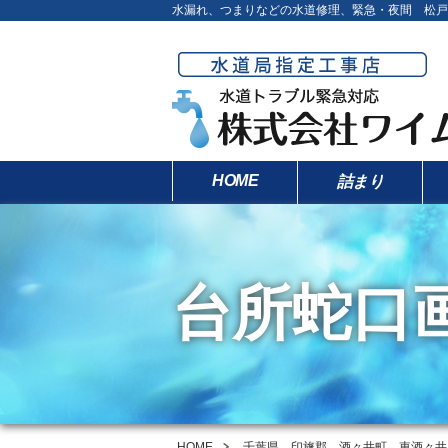
水漏れ、つまりなどの水道修理、緊急・夜間 松戸
HOME
詰まり
台所蛇口
HOME
千葉県 印旛郡 酒々井町 東酒々井