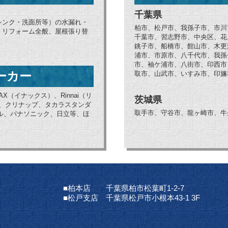
千葉県
シンク・洗面所等）の水漏れ・
柏市、松戸市、我孫子市、市川
、リフォーム全般、屋根張り替
千葉市、習志野市、中央区、花
銚子市、船橋市、館山市、木更
浦市、市原市、八千代市、我孫
市、袖ケ浦市、八街市、印西市
ーカー
取市、山武市、いすみ市、印旛
AX（イナックス）、Rinnai（リ
茨城県
ブ、クリナップ、タカラスタンダ
取手市、守谷市、龍ヶ崎市、牛
ョナル、パナソニック、日立等、ほ
■柏本店 千葉県柏市松葉町1-2-7
■松戸支店 千葉県松戸市小根本43-1 3F