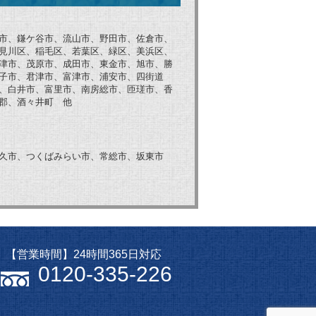
市、鎌ケ谷市、流山市、野田市、佐倉市、
見川区、稲毛区、若葉区、緑区、美浜区、
津市、茂原市、成田市、東金市、旭市、勝
子市、君津市、富津市、浦安市、四街道
、白井市、富里市、南房総市、匝瑳市、香
郡、酒々井町 他
久市、つくばみらい市、常総市、坂東市
【営業時間】24時間365日対応
0120-335-226