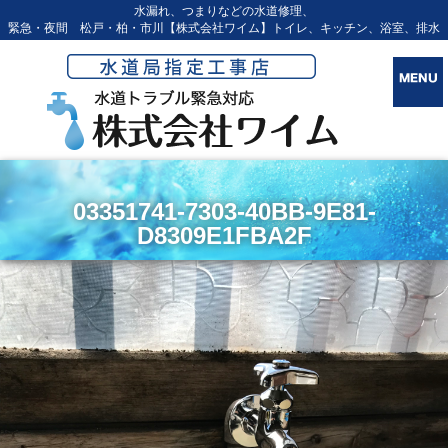
水漏れ、つまりなどの水道修理、
緊急・夜間 松戸・柏・市川【株式会社ワイム】トイレ、キッチン、浴室、排水
03351741-7303-40BB-9E81-
D8309E1FBA2F