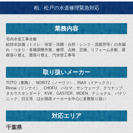
柏、松戸の水道修理緊急対応
業務内容
宅内水道工事全般
給排水設備（トイレ・浴室・浴槽・台所・シンク・洗面所等）の水漏
れ・つまり・各種調整作業、修理、点検、交換、リフォーム全般、屋
根張り替え、畳張り替え、汚水管工事等
取り扱いメーカー
TOTO（東陶）、NORITZ（ノーリツ）、INAX（イナックス）、
Rinnai（リンナイ）、CHOFU、パロマ、サンウェーブ、クリナップ、
タカラスタンダード、KVK、GASTER、MOEN、ナショナル、パナソ
ニック、日立等、ほか国産メーカーを中心に多数取り扱い
対応エリア
千葉県