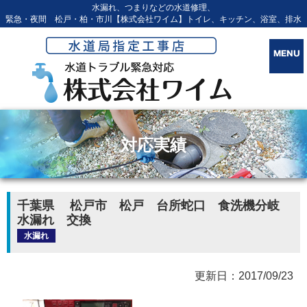
水漏れ、つまりなどの水道修理、
緊急・夜間 松戸・柏・市川【株式会社ワイム】トイレ、キッチン、浴室、排水
対応実績
千葉県 松戸市 松戸 台所蛇口 食洗機分岐
水漏れ 交換
水漏れ
更新日：2017/09/23