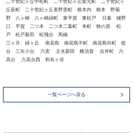
二十世紀ヶ丘中松町 二十世紀ヶ丘梨元町 二十世紀ヶ
丘萩町 二十世紀ヶ丘美野里町 根木内 根本 野菊
野 八ヶ崎 八ヶ崎緑町 東平賀 東松戸 日暮 樋野
口 平賀 二ツ木 二ツ木二葉町 本町 牧の原 松
戸 松戸新田 松飛台 馬橋
三ヶ月 緑ヶ丘 南花島 南花島中町 南花島向町 稔
台 三矢小台 六実 主水新田 横須賀 吉井町 六
高台 六高台西 和名ヶ谷
一覧ページへ戻る