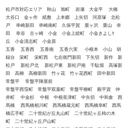
松戸市対応エリア 秋山 旭町 岩瀬 大金平 大橋
大谷口 金ヶ作 紙敷 上本郷 上矢切 河原塚 北松
戸 串崎新田 串崎南町 久保平賀 栗ヶ沢 栗山 幸
田 幸谷 古ヶ崎 小金 小金上総町 小金きよしｹ
丘 小金清志町 小金原
五香 五香西 五香南 五香六実 小根本 小山 胡
録台 栄町 栄町西 七右衛門新田 下矢切 新作 新
松戸 新松戸北 新松戸東 新松戸南 千駄堀 高塚新
田 高柳 高柳新田 竹ヶ花 竹ヶ花西町 田中新田
常盤平 常盤平陣屋前
常盤平西窪町 常盤平双葉町 常盤平柳町 殿平賀 仲
井町 中金杉 中根 中根長津町 中矢切 中和倉 西
馬橋 西馬橋相川町 西馬橋蔵元町 西馬橋幸町 西馬
橋広手町 二十世紀が丘丸山町 二十世紀ヶ丘柿の木
町 二十世紀ヶ丘戸山町