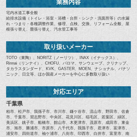
業務内容
宅内水道工事全般
給排水設備（トイレ・浴室・浴槽・台所・シンク・洗面所等）の水漏
れ・つまり・各種調整作業、修理、点検、交換、リフォーム全般、屋
根張り替え、畳張り替え、汚水管工事等
取り扱いメーカー
TOTO（東陶）、NORITZ（ノーリツ）、INAX（イナックス）、
Rinnai（リンナイ）、CHOFU、パロマ、サンウェーブ、クリナップ、
タカラスタンダード、KVK、GASTER、MOEN、ナショナル、パナソ
ニック、日立等、ほか国産メーカーを中心に多数取り扱い
対応エリア
千葉県
柏市、松戸市、我孫子市、市川市、鎌ケ谷市、流山市、野田市、佐倉
市、千葉市、習志野市、中央区、花見川区、稲毛区、若葉区、緑区、
美浜区、銚子市、船橋市、館山市、木更津市、茂原市、成田市、東金
市、旭市、勝浦市、市原市、八千代市、我孫子市、君津市、富津市、
浦安市、四街道市、袖ケ浦市、八街市、印西市、白井市、富里市、南