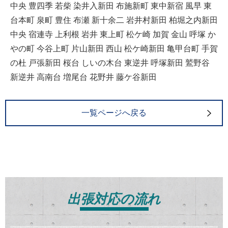
中央 豊四季 若柴 染井入新田 布施新町 東中新宿 風早 東
台本町 泉町 豊住 布瀬 新十余二 岩井村新田 柏堀之内新田
中央 宿連寺 上利根 岩井 東上町 松ケ崎 加賀 金山 呼塚 か
やの町 今谷上町 片山新田 西山 松ケ崎新田 亀甲台町 手賀
の杜 戸張新田 桜台 しいの木台 東逆井 呼塚新田 鷲野谷
新逆井 高南台 増尾台 花野井 藤ケ谷新田
一覧ページへ戻る
出張対応の流れ