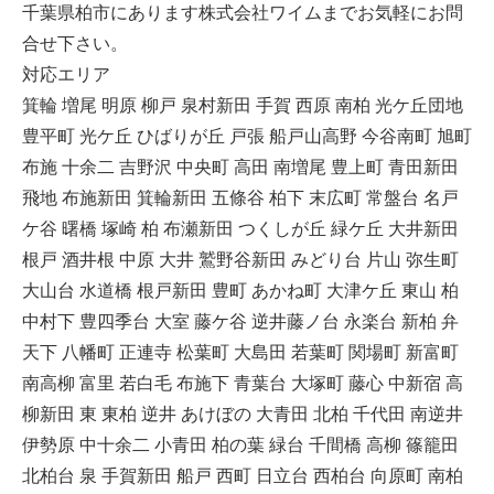
千葉県柏市にあります株式会社ワイムまでお気軽にお問
合せ下さい。
対応エリア
箕輪 増尾 明原 柳戸 泉村新田 手賀 西原 南柏 光ケ丘団地
豊平町 光ケ丘 ひばりが丘 戸張 船戸山高野 今谷南町 旭町
布施 十余二 吉野沢 中央町 高田 南増尾 豊上町 青田新田
飛地 布施新田 箕輪新田 五條谷 柏下 末広町 常盤台 名戸
ケ谷 曙橋 塚崎 柏 布瀬新田 つくしが丘 緑ケ丘 大井新田
根戸 酒井根 中原 大井 鷲野谷新田 みどり台 片山 弥生町
大山台 水道橋 根戸新田 豊町 あかね町 大津ケ丘 東山 柏
中村下 豊四季台 大室 藤ケ谷 逆井藤ノ台 永楽台 新柏 弁
天下 八幡町 正連寺 松葉町 大島田 若葉町 関場町 新富町
南高柳 富里 若白毛 布施下 青葉台 大塚町 藤心 中新宿 高
柳新田 東 東柏 逆井 あけぼの 大青田 北柏 千代田 南逆井
伊勢原 中十余二 小青田 柏の葉 緑台 千間橋 高柳 篠籠田
北柏台 泉 手賀新田 船戸 西町 日立台 西柏台 向原町 南柏