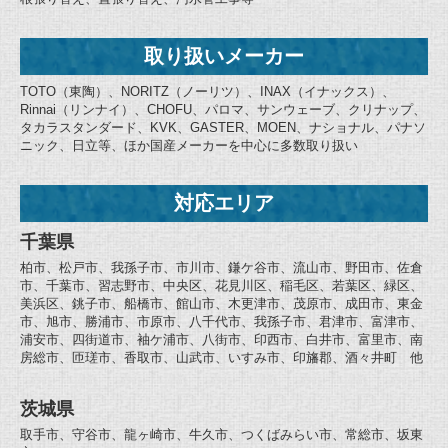
取り扱いメーカー
TOTO（東陶）、NORITZ（ノーリツ）、INAX（イナックス）、
Rinnai（リンナイ）、CHOFU、パロマ、サンウェーブ、クリナップ、
タカラスタンダード、KVK、GASTER、MOEN、ナショナル、パナソ
ニック、日立等、ほか国産メーカーを中心に多数取り扱い
対応エリア
千葉県
柏市、松戸市、我孫子市、市川市、鎌ケ谷市、流山市、野田市、佐倉
市、千葉市、習志野市、中央区、花見川区、稲毛区、若葉区、緑区、
美浜区、銚子市、船橋市、館山市、木更津市、茂原市、成田市、東金
市、旭市、勝浦市、市原市、八千代市、我孫子市、君津市、富津市、
浦安市、四街道市、袖ケ浦市、八街市、印西市、白井市、富里市、南
房総市、匝瑳市、香取市、山武市、いすみ市、印旛郡、酒々井町 他
茨城県
取手市、守谷市、龍ヶ崎市、牛久市、つくばみらい市、常総市、坂東