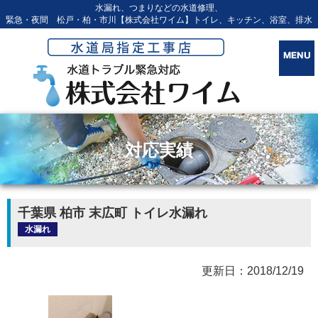
水漏れ、つまりなどの水道修理、
緊急・夜間 松戸・柏・市川【株式会社ワイム】トイレ、キッチン、浴室、排水
対応実績
千葉県 柏市 末広町 トイレ水漏れ
水漏れ
更新日：2018/12/19