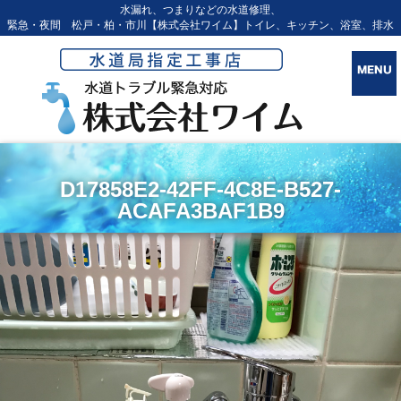
水漏れ、つまりなどの水道修理、
緊急・夜間 松戸・柏・市川【株式会社ワイム】トイレ、キッチン、浴室、排水
D17858E2-42FF-4C8E-B527-
ACAFA3BAF1B9