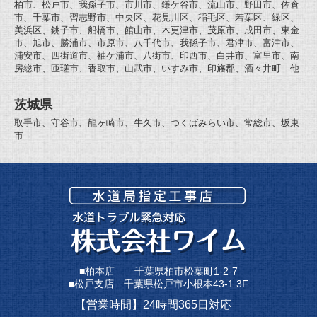
柏市、松戸市、我孫子市、市川市、鎌ケ谷市、流山市、野田市、佐倉
市、千葉市、習志野市、中央区、花見川区、稲毛区、若葉区、緑区、
美浜区、銚子市、船橋市、館山市、木更津市、茂原市、成田市、東金
市、旭市、勝浦市、市原市、八千代市、我孫子市、君津市、富津市、
浦安市、四街道市、袖ケ浦市、八街市、印西市、白井市、富里市、南
房総市、匝瑳市、香取市、山武市、いすみ市、印旛郡、酒々井町 他
茨城県
取手市、守谷市、龍ヶ崎市、牛久市、つくばみらい市、常総市、坂東
市
■柏本店 千葉県柏市松葉町1-2-7
■松戸支店 千葉県松戸市小根本43-1 3F
【営業時間】24時間365日対応