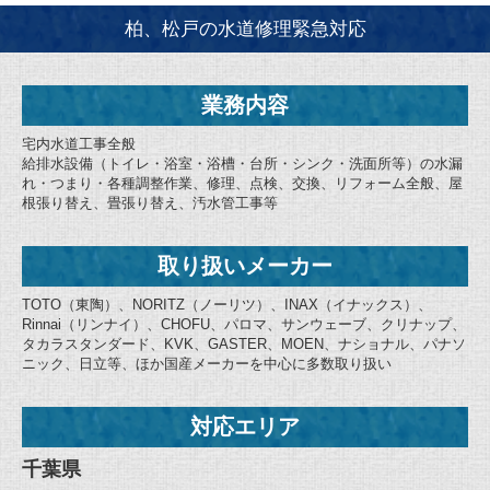
柏、松戸の水道修理緊急対応
業務内容
宅内水道工事全般
給排水設備（トイレ・浴室・浴槽・台所・シンク・洗面所等）の水漏
れ・つまり・各種調整作業、修理、点検、交換、リフォーム全般、屋
根張り替え、畳張り替え、汚水管工事等
取り扱いメーカー
TOTO（東陶）、NORITZ（ノーリツ）、INAX（イナックス）、
Rinnai（リンナイ）、CHOFU、パロマ、サンウェーブ、クリナップ、
タカラスタンダード、KVK、GASTER、MOEN、ナショナル、パナソ
ニック、日立等、ほか国産メーカーを中心に多数取り扱い
対応エリア
千葉県