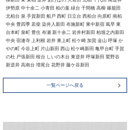
伊勢原 中十余二 小青田 柏の葉 緑台 千間橋 高柳 篠籠田
北柏台 泉 手賀新田 船戸 西町 日立台 西柏台 向原町 南柏
中央 豊四季 若柴 染井入新田 布施新町 東中新宿 風早 東
台本町 泉町 豊住 布瀬 新十余二 岩井村新田 柏堀之内新田
中央 宿連寺 上利根 岩井 東上町 松ケ崎 加賀 金山 呼塚 か
やの町 今谷上町 片山新田 西山 松ケ崎新田 亀甲台町 手賀
の杜 戸張新田 桜台 しいの木台 東逆井 呼塚新田 鷲野谷
新逆井 高南台 増尾台 花野井 藤ケ谷新田
一覧ページへ戻る