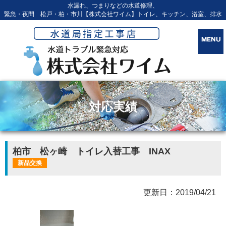
水漏れ、つまりなどの水道修理、
緊急・夜間 松戸・柏・市川【株式会社ワイム】トイレ、キッチン、浴室、排水
対応実績
柏市 松ヶ崎 トイレ入替工事 INAX
新品交換
更新日：2019/04/21