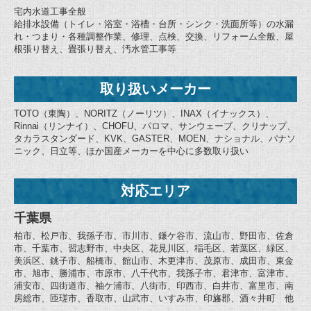
宅内水道工事全般
給排水設備（トイレ・浴室・浴槽・台所・シンク・洗面所等）の水漏
れ・つまり・各種調整作業、修理、点検、交換、リフォーム全般、屋
根張り替え、畳張り替え、汚水管工事等
取り扱いメーカー
TOTO（東陶）、NORITZ（ノーリツ）、INAX（イナックス）、
Rinnai（リンナイ）、CHOFU、パロマ、サンウェーブ、クリナップ、
タカラスタンダード、KVK、GASTER、MOEN、ナショナル、パナソ
ニック、日立等、ほか国産メーカーを中心に多数取り扱い
対応エリア
千葉県
柏市、松戸市、我孫子市、市川市、鎌ケ谷市、流山市、野田市、佐倉
市、千葉市、習志野市、中央区、花見川区、稲毛区、若葉区、緑区、
美浜区、銚子市、船橋市、館山市、木更津市、茂原市、成田市、東金
市、旭市、勝浦市、市原市、八千代市、我孫子市、君津市、富津市、
浦安市、四街道市、袖ケ浦市、八街市、印西市、白井市、富里市、南
房総市、匝瑳市、香取市、山武市、いすみ市、印旛郡、酒々井町 他