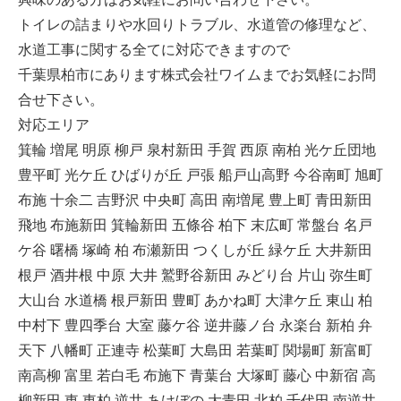
トイレの詰まりや水回りトラブル、水道管の修理など、
水道工事に関する全てに対応できますので
千葉県柏市にあります株式会社ワイムまでお気軽にお問
合せ下さい。
対応エリア
箕輪 増尾 明原 柳戸 泉村新田 手賀 西原 南柏 光ケ丘団地
豊平町 光ケ丘 ひばりが丘 戸張 船戸山高野 今谷南町 旭町
布施 十余二 吉野沢 中央町 高田 南増尾 豊上町 青田新田
飛地 布施新田 箕輪新田 五條谷 柏下 末広町 常盤台 名戸
ケ谷 曙橋 塚崎 柏 布瀬新田 つくしが丘 緑ケ丘 大井新田
根戸 酒井根 中原 大井 鷲野谷新田 みどり台 片山 弥生町
大山台 水道橋 根戸新田 豊町 あかね町 大津ケ丘 東山 柏
中村下 豊四季台 大室 藤ケ谷 逆井藤ノ台 永楽台 新柏 弁
天下 八幡町 正連寺 松葉町 大島田 若葉町 関場町 新富町
南高柳 富里 若白毛 布施下 青葉台 大塚町 藤心 中新宿 高
柳新田 東 東柏 逆井 あけぼの 大青田 北柏 千代田 南逆井