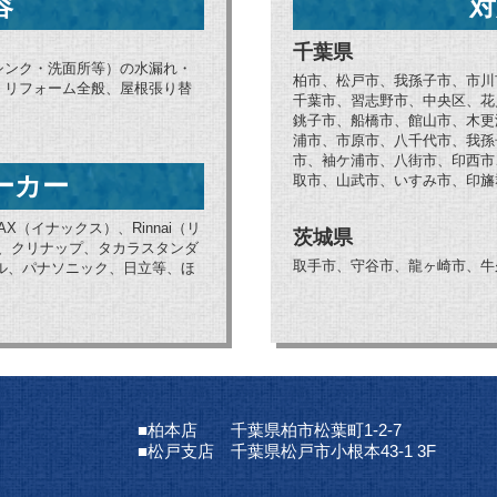
容
対
千葉県
シンク・洗面所等）の水漏れ・
柏市、松戸市、我孫子市、市川
、リフォーム全般、屋根張り替
千葉市、習志野市、中央区、花
銚子市、船橋市、館山市、木更
浦市、市原市、八千代市、我孫
市、袖ケ浦市、八街市、印西市
ーカー
取市、山武市、いすみ市、印旛
AX（イナックス）、Rinnai（リ
茨城県
ブ、クリナップ、タカラスタンダ
取手市、守谷市、龍ヶ崎市、牛
ョナル、パナソニック、日立等、ほ
■柏本店 千葉県柏市松葉町1-2-7
■松戸支店 千葉県松戸市小根本43-1 3F