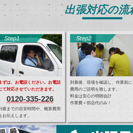
出張対応の流
Step1
Step2
まずは、お電話ください。お電話
到着後、現場を確認し、作業前に
にて対応させていただきます。
費用のご説明を致します。
料金は安心の明朗会計
0120-335-226
作業費＋部品代のみ！
到着までの目安時間や、概算費用
をお伝えします。