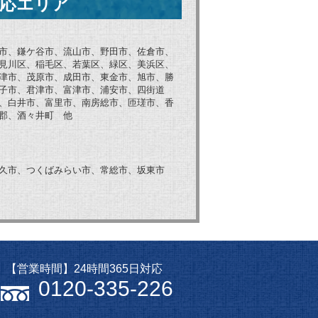
応エリア
市、鎌ケ谷市、流山市、野田市、佐倉市、
見川区、稲毛区、若葉区、緑区、美浜区、
津市、茂原市、成田市、東金市、旭市、勝
子市、君津市、富津市、浦安市、四街道
、白井市、富里市、南房総市、匝瑳市、香
郡、酒々井町 他
久市、つくばみらい市、常総市、坂東市
【営業時間】24時間365日対応
0120-335-226