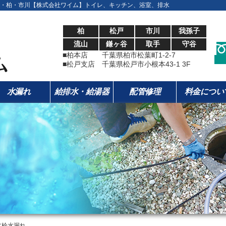
・柏・市川【株式会社ワイム】トイレ、キッチン、浴室、排水
柏
松戸
市川
我孫子
流山
鎌ヶ谷
取手
守谷
■柏本店 千葉県柏市松葉町1-2-7
■松戸支店 千葉県松戸市小根本43-1 3F
水漏れ
給排水・給湯器
配管修理
料金につい
水栓水漏れ