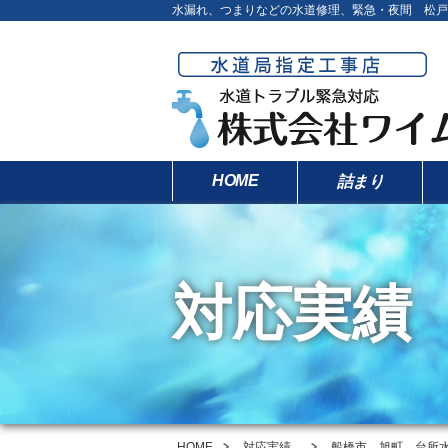
水漏れ、つまりなどの水道修理、緊急・夜間 松戸
HOME
詰まり
対応実績
HOME
対応実績
船橋市 旭町 台所