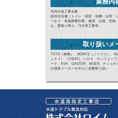
業務内
宅内水道工事全般
給排水設備（トイレ・浴室・浴槽・台所・
つまり・各種調整作業、修理、点検、交換
え、畳張り替え、汚水管工事等
取り扱いメ
TOTO（東陶）、NORITZ（ノーリツ）、IN
ンナイ）、CHOFU、パロマ、サンウェー
ード、KVK、GASTER、MOEN、ナシ
か国産メーカーを中心に多数取り扱い