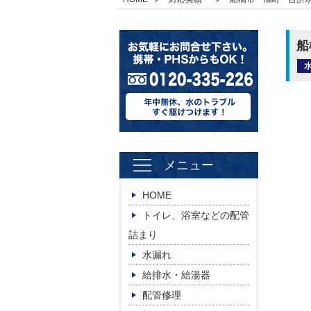
船
メニュー
HOME
トイレ、浴室などの配管
詰まり
水漏れ
給排水・給湯器
配管修理