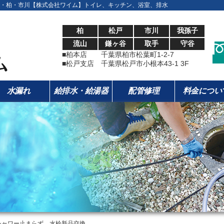
・柏・市川【株式会社ワイム】トイレ、キッチン、浴室、排水
柏
松戸
市川
我孫子
流山
鎌ヶ谷
取手
守谷
■柏本店 千葉県柏市松葉町1-2-7
■松戸支店 千葉県松戸市小根本43-1 3F
水漏れ
給排水・給湯器
配管修理
料金につい
シャワー止まらず 水栓新品交換