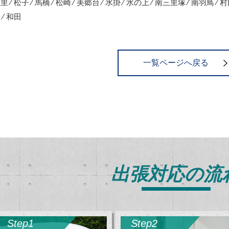
里 ⁄ 松子 ⁄ 馬橋 ⁄ 松崎 ⁄ 美郷台 ⁄ 水掛 ⁄ 水の上 ⁄ 南三里塚 ⁄ 南羽鳥 ⁄ 村
 ⁄ 和田
一覧ページへ戻る
出張対応の流
Step1
Step2