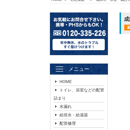
成
メニュー
HOME
トイレ、浴室などの配管
詰まり
水漏れ
給排水・給湯器
配管修理