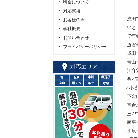
料金について
対応実績
成田
お客様の声
いと
会社概要
で有
お問い合わせ
道管
プライバシーポリシー
成田
青山 ⁄
対応エリア
江弁須 
栗 ⁄
⁄ 小
下金山 
竜台 ⁄
三 ⁄ 
南平台
和泉 