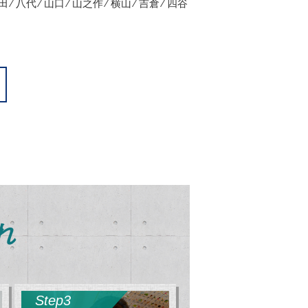
田 ⁄ 八代 ⁄ 山口 ⁄ 山之作 ⁄ 横山 ⁄ 吉倉 ⁄ 四谷
れ
Step3