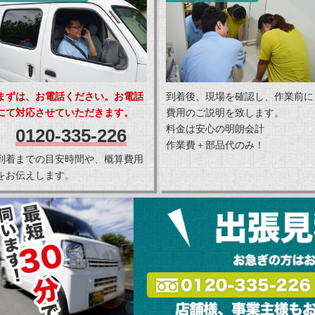
まずは、お電話ください。お電話
到着後、現場を確認し、作業前に
にて対応させていただきます。
費用のご説明を致します。
料金は安心の明朗会計
0120-335-226
作業費＋部品代のみ！
到着までの目安時間や、概算費用
をお伝えします。