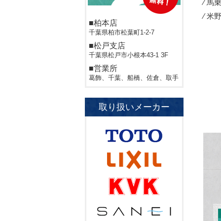
⁄ 馬乗
⁄ 米野
■柏本店
千葉県柏市松葉町1-2-7
■松戸支店
千葉県松戸市小根本43-1 3F
■営業所
葛飾、千葉、船橋、佐倉、取手
取り扱いメーカー