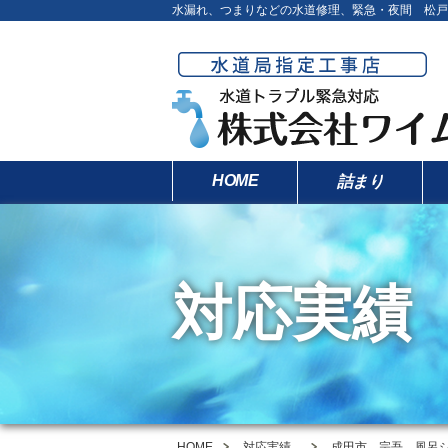
水漏れ、つまりなどの水道修理、緊急・夜間 松戸
HOME
詰まり
対応実績
HOME
対応実績
成田市 宗吾 風呂