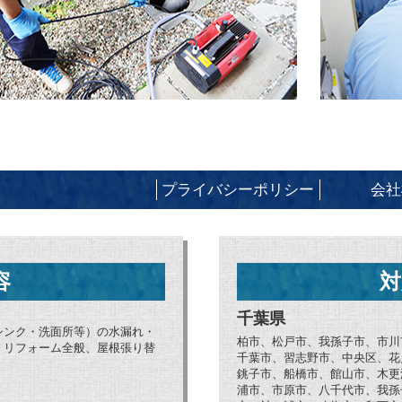
プライバシーポリシー
会社
容
対
千葉県
シンク・洗面所等）の水漏れ・
柏市、松戸市、我孫子市、市川
、リフォーム全般、屋根張り替
千葉市、習志野市、中央区、花
銚子市、船橋市、館山市、木更
浦市、市原市、八千代市、我孫