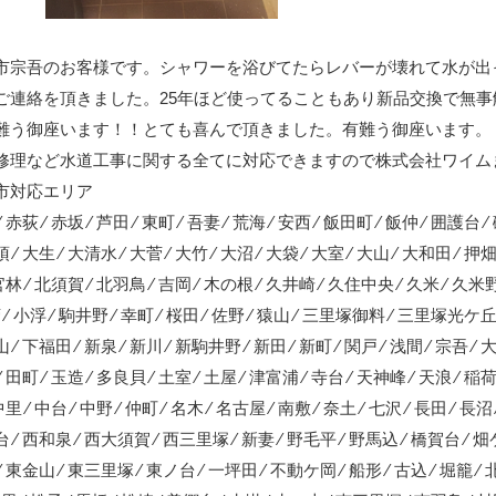
市宗吾のお客様です。シャワーを浴びてたらレバーが壊れて水が出
ご連絡を頂きました。25年ほど使ってることもあり新品交換で無
難う御座います！！とても喜んで頂きました。有難う御座います。
修理など水道工事に関する全てに対応できますので株式会社ワイム
市対応エリア
 赤荻 ⁄ 赤坂 ⁄ 芦田 ⁄ 東町 ⁄ 吾妻 ⁄ 荒海 ⁄ 安西 ⁄ 飯田町 ⁄ 飯仲 ⁄ 囲護台 
⁄ 大生 ⁄ 大清水 ⁄ 大菅 ⁄ 大竹 ⁄ 大沼 ⁄ 大袋 ⁄ 大室 ⁄ 大山 ⁄ 大和田 ⁄ 押畑
 官林 ⁄ 北須賀 ⁄ 北羽鳥 ⁄ 吉岡 ⁄ 木の根 ⁄ 久井崎 ⁄ 久住中央 ⁄ 久米 ⁄ 久米
菅 ⁄ 小浮 ⁄ 駒井野 ⁄ 幸町 ⁄ 桜田 ⁄ 佐野 ⁄ 猿山 ⁄ 三里塚御料 ⁄ 三里塚光ケ丘 
⁄ 下福田 ⁄ 新泉 ⁄ 新川 ⁄ 新駒井野 ⁄ 新田 ⁄ 新町 ⁄ 関戸 ⁄ 浅間 ⁄ 宗吾 ⁄ 大
 田町 ⁄ 玉造 ⁄ 多良貝 ⁄ 土室 ⁄ 土屋 ⁄ 津富浦 ⁄ 寺台 ⁄ 天神峰 ⁄ 天浪 ⁄ 稲荷
中里 ⁄ 中台 ⁄ 中野 ⁄ 仲町 ⁄ 名木 ⁄ 名古屋 ⁄ 南敷 ⁄ 奈土 ⁄ 七沢 ⁄ 長田 ⁄ 長沼 
 ⁄ 西和泉 ⁄ 西大須賀 ⁄ 西三里塚 ⁄ 新妻 ⁄ 野毛平 ⁄ 野馬込 ⁄ 橋賀台 ⁄ 畑ケ
⁄ 東金山 ⁄ 東三里塚 ⁄ 東ノ台 ⁄ 一坪田 ⁄ 不動ケ岡 ⁄ 船形 ⁄ 古込 ⁄ 堀籠 ⁄ 