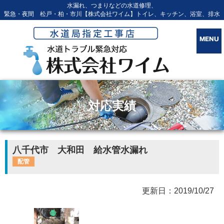
水漏れ、つまりなどの水道修理、
緊急・夜間 松戸・柏・市川【株式会社ワイム】トイレ、キッチン、浴室、排水
対応実績
八千代市 大和田 給水管水漏れ
配管
更新日：2019/10/27