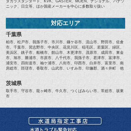
タカラスタンダード、KVK、GASTER、MOEN、ナショナル、パナソ
ニック、日立等、ほか国産メーカーを中心に多数取り扱い
対応エリア
千葉県
柏市、松戸市、我孫子市、市川市、鎌ケ谷市、流山市、野田市、佐倉
市、千葉市、習志野市、中央区、花見川区、稲毛区、若葉区、緑区、
美浜区、銚子市、船橋市、館山市、木更津市、茂原市、成田市、東金
市、旭市、勝浦市、市原市、八千代市、我孫子市、君津市、富津市、
浦安市、四街道市、袖ケ浦市、八街市、印西市、白井市、富里市、南
房総市、匝瑳市、香取市、山武市、いすみ市、印旛郡、酒々井町 他
茨城県
取手市、守谷市、龍ヶ崎市、牛久市、つくばみらい市、常総市、坂東
市