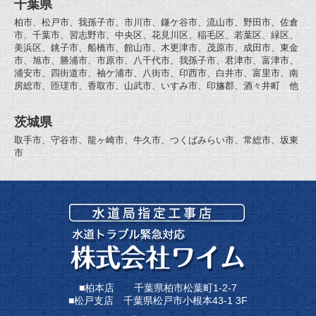
千葉県
柏市、松戸市、我孫子市、市川市、鎌ケ谷市、流山市、野田市、佐倉
市、千葉市、習志野市、中央区、花見川区、稲毛区、若葉区、緑区、
美浜区、銚子市、船橋市、館山市、木更津市、茂原市、成田市、東金
市、旭市、勝浦市、市原市、八千代市、我孫子市、君津市、富津市、
浦安市、四街道市、袖ケ浦市、八街市、印西市、白井市、富里市、南
房総市、匝瑳市、香取市、山武市、いすみ市、印旛郡、酒々井町 他
茨城県
取手市、守谷市、龍ヶ崎市、牛久市、つくばみらい市、常総市、坂東
市
■柏本店 千葉県柏市松葉町1-2-7
■松戸支店 千葉県松戸市小根本43-1 3F