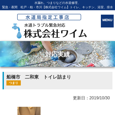
水漏れ、つまりなどの水道修理、
緊急・夜間 松戸・柏・市川【株式会社ワイム】トイレ、キッチン、浴室、排水
対応実績
船橋市 二和東 トイレ詰まり
つまり
更新日：2019/10/30