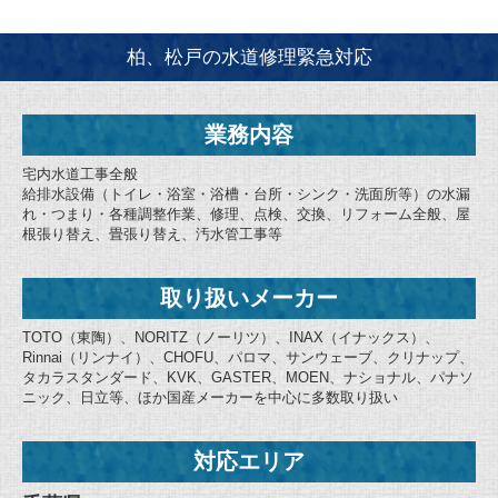
柏、松戸の水道修理緊急対応
業務内容
宅内水道工事全般
給排水設備（トイレ・浴室・浴槽・台所・シンク・洗面所等）の水漏
れ・つまり・各種調整作業、修理、点検、交換、リフォーム全般、屋
根張り替え、畳張り替え、汚水管工事等
取り扱いメーカー
TOTO（東陶）、NORITZ（ノーリツ）、INAX（イナックス）、
Rinnai（リンナイ）、CHOFU、パロマ、サンウェーブ、クリナップ、
タカラスタンダード、KVK、GASTER、MOEN、ナショナル、パナソ
ニック、日立等、ほか国産メーカーを中心に多数取り扱い
対応エリア