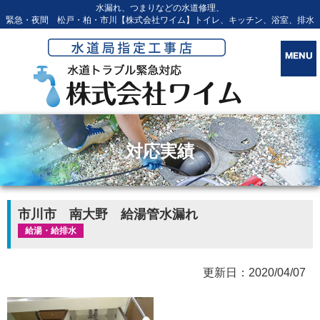
水漏れ、つまりなどの水道修理、
緊急・夜間 松戸・柏・市川【株式会社ワイム】トイレ、キッチン、浴室、排水
対応実績
市川市 南大野 給湯管水漏れ
給湯・給排水
更新日：2020/04/07