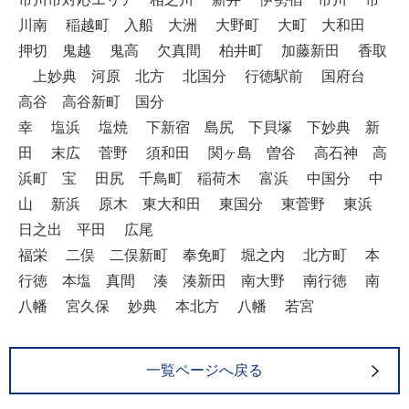
川南 稲越町 入船 大洲 大野町 大町 大和田
押切 鬼越 鬼高 欠真間 柏井町 加藤新田 香取
上妙典 河原 北方 北国分 行徳駅前 国府台
高谷 高谷新町 国分
幸 塩浜 塩焼 下新宿 島尻 下貝塚 下妙典 新
田 末広 菅野 須和田 関ヶ島 曽谷 高石神 高
浜町 宝 田尻 千鳥町 稲荷木 富浜 中国分 中
山 新浜 原木 東大和田 東国分 東菅野 東浜
日之出 平田 広尾
福栄 二俣 二俣新町 奉免町 堀之内 北方町 本
行徳 本塩 真間 湊 湊新田 南大野 南行徳 南
八幡 宮久保 妙典 本北方 八幡 若宮
一覧ページへ戻る