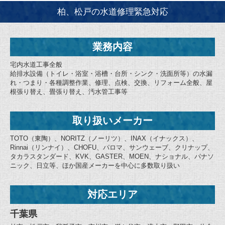
柏、松戸の水道修理緊急対応
業務内容
宅内水道工事全般
給排水設備（トイレ・浴室・浴槽・台所・シンク・洗面所等）の水漏
れ・つまり・各種調整作業、修理、点検、交換、リフォーム全般、屋
根張り替え、畳張り替え、汚水管工事等
取り扱いメーカー
TOTO（東陶）、NORITZ（ノーリツ）、INAX（イナックス）、
Rinnai（リンナイ）、CHOFU、パロマ、サンウェーブ、クリナップ、
タカラスタンダード、KVK、GASTER、MOEN、ナショナル、パナソ
ニック、日立等、ほか国産メーカーを中心に多数取り扱い
対応エリア
千葉県