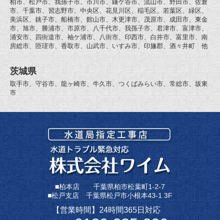
柏市、松戸市、我孫子市、市川市、鎌ケ谷市、流山市、野田市、佐倉
市、千葉市、習志野市、中央区、花見川区、稲毛区、若葉区、緑区、
美浜区、銚子市、船橋市、館山市、木更津市、茂原市、成田市、東金
市、旭市、勝浦市、市原市、八千代市、我孫子市、君津市、富津市、
浦安市、四街道市、袖ケ浦市、八街市、印西市、白井市、富里市、南
房総市、匝瑳市、香取市、山武市、いすみ市、印旛郡、酒々井町 他
茨城県
取手市、守谷市、龍ヶ崎市、牛久市、つくばみらい市、常総市、坂東
市
■柏本店 千葉県柏市松葉町1-2-7
■松戸支店 千葉県松戸市小根本43-1 3F
【営業時間】24時間365日対応