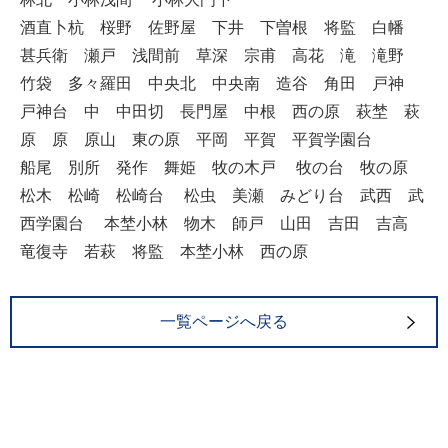
酒直卜杭 桜野 佐野屋 下井 下曽根 将監 白幡
甚兵衛 瀬戸 浅間前 草深 宗甫 高花 滝 滝野
竹袋 多々羅田 中央北 中央南 造谷 角田 戸神
戸神台 中 中田切 長門屋 中根 西の原 萩埜 萩
原 原 原山 東の原 平岡 平賀 平賀学園台
船尾 別所 発作 舞姫 牧の木戸 牧の台 牧の原
松木 松崎 松崎台 松虫 美瀬 みどり台 武西 武
西学園台 本埜小林 物木 師戸 山田 吉田 吉高
竜復寺 若萩 将監 本埜小林 西の原
一覧ページへ戻る