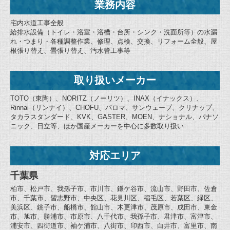
業務内容
宅内水道工事全般
給排水設備（トイレ・浴室・浴槽・台所・シンク・洗面所等）の水漏
れ・つまり・各種調整作業、修理、点検、交換、リフォーム全般、屋
根張り替え、畳張り替え、汚水管工事等
取り扱いメーカー
TOTO（東陶）、NORITZ（ノーリツ）、INAX（イナックス）、
Rinnai（リンナイ）、CHOFU、パロマ、サンウェーブ、クリナップ、
タカラスタンダード、KVK、GASTER、MOEN、ナショナル、パナソ
ニック、日立等、ほか国産メーカーを中心に多数取り扱い
対応エリア
千葉県
柏市、松戸市、我孫子市、市川市、鎌ケ谷市、流山市、野田市、佐倉
市、千葉市、習志野市、中央区、花見川区、稲毛区、若葉区、緑区、
美浜区、銚子市、船橋市、館山市、木更津市、茂原市、成田市、東金
市、旭市、勝浦市、市原市、八千代市、我孫子市、君津市、富津市、
浦安市、四街道市、袖ケ浦市、八街市、印西市、白井市、富里市、南