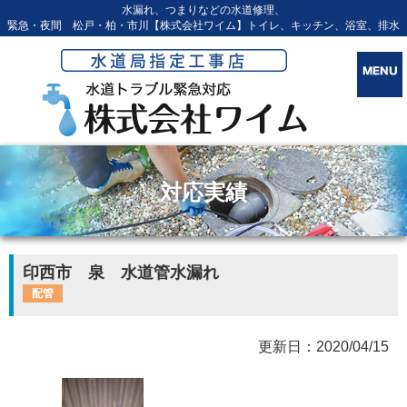
水漏れ、つまりなどの水道修理、
緊急・夜間 松戸・柏・市川【株式会社ワイム】トイレ、キッチン、浴室、排水
対応実績
印西市 泉 水道管水漏れ
配管
更新日：2020/04/15