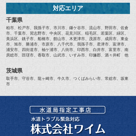
対応エリア
千葉県
柏市、松戸市、我孫子市、市川市、鎌ケ谷市、流山市、野田市、佐倉
市、千葉市、習志野市、中央区、花見川区、稲毛区、若葉区、緑区、
美浜区、銚子市、船橋市、館山市、木更津市、茂原市、成田市、東金
市、旭市、勝浦市、市原市、八千代市、我孫子市、君津市、富津市、
浦安市、四街道市、袖ケ浦市、八街市、印西市、白井市、富里市、南
房総市、匝瑳市、香取市、山武市、いすみ市、印旛郡、酒々井町 他
茨城県
取手市、守谷市、龍ヶ崎市、牛久市、つくばみらい市、常総市、坂東
市