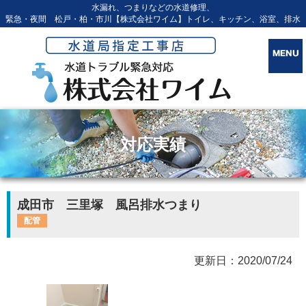
水漏れ、つまりなどの水道修理、
緊急・夜間 松戸・柏・市川【株式会社ワイム】トイレ、キッチン、浴室、排水
対応実績
成田市 三里塚 風呂排水つまり
配管
更新日：2020/07/24