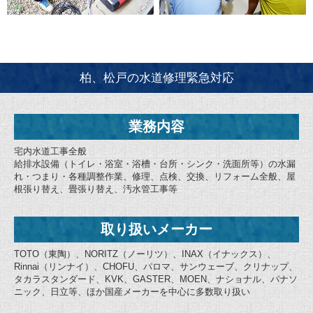
柏、松戸の水道修理緊急対応
業務内容
宅内水道工事全般
給排水設備（トイレ・浴室・浴槽・台所・シンク・洗面所等）の水漏
れ・つまり・各種調整作業、修理、点検、交換、リフォーム全般、屋
根張り替え、畳張り替え、汚水管工事等
取り扱いメーカー
TOTO（東陶）、NORITZ（ノーリツ）、INAX（イナックス）、
Rinnai（リンナイ）、CHOFU、パロマ、サンウェーブ、クリナップ、
タカラスタンダード、KVK、GASTER、MOEN、ナショナル、パナソ
ニック、日立等、ほか国産メーカーを中心に多数取り扱い