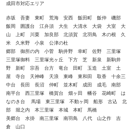
成田市対応エリア
赤坂 吾妻 東町 荒海 安西 飯田町 飯仲 磯部
飯岡 囲護台 江弁須 大生 大清水 大袋 大室 大
山 上町 川栗 加良部 北須賀 北羽鳥 木の根 久
米 久米野 小泉 公津の杜
郷部 御所の内 小菅 駒井野 幸町 佐野 三里塚
三里塚御料 三里塚光ヶ丘 下方 芝 新泉 新駒井
野 新町 宗吾 台方 竜台 田町 玉造 土室 土
屋 寺台 天神峰 天浪 東峰 東和田 取香 十余三
中台 長田 長沼 仲町 並木町 成田 成毛 南部
南平台 西三里塚 橋賀台 畑ヶ田 幡谷 花崎町 は
なのき台 馬場 東三里塚 不動ヶ岡 船形 古込 北
部 堀之内 本三里塚 本城 本町 馬橋
美郷台 水掛 南三里塚 南羽鳥 八代 山之作 吉
倉 山口