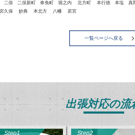
 二俣 二俣新町 奉免町 堀之内 北方町 本行徳 本塩 真
宮久保 妙典 本北方 八幡 若宮
一覧ページへ戻る
出張対応の流
Step1
Step2