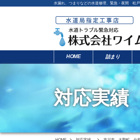
水漏れ、つまりなどの水道修理、緊急・夜間 松戸
HOME
詰まり
対応実績
HOME
対応実績
市川市 大野町 台