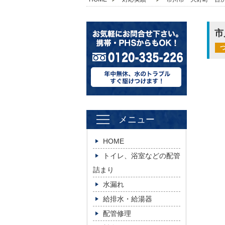
市
メニュー
HOME
トイレ、浴室などの配管
詰まり
水漏れ
給排水・給湯器
配管修理