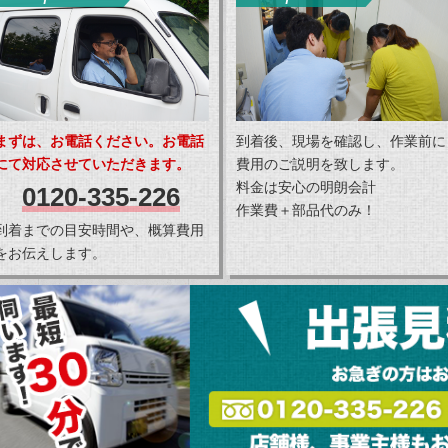
まずは、お電話ください。お電話
到着後、現場を確認し、作業前に
にて対応させていただきます。
費用のご説明を致します。
料金は安心の明朗会計
0120-335-226
作業費＋部品代のみ！
到着までの目安時間や、概算費用
をお伝えします。