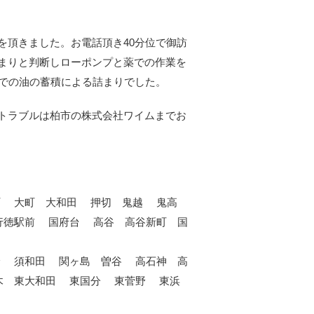
を頂きました。お電話頂き40分位で御訪
まりと判断しローポンプと薬での作業を
年での油の蓄積による詰まりでした。
トラブルは柏市の株式会社ワイムまでお
町 大町 大和田 押切 鬼越 鬼高
行徳駅前 国府台 高谷 高谷新町 国
野 須和田 関ヶ島 曽谷 高石神 高
原木 東大和田 東国分 東菅野 東浜