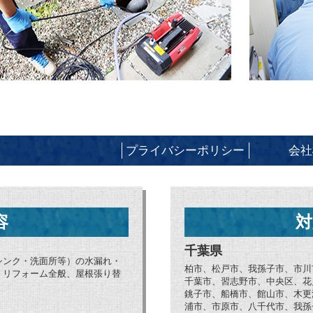
プライバシーポリシー
会社
容
対
千葉県
シンク・洗面所等）の水漏れ・
柏市、松戸市、我孫子市、市川
、リフォーム全般、屋根張り替
千葉市、習志野市、中央区、花
銚子市、船橋市、館山市、木更
浦市、市原市、八千代市、我孫