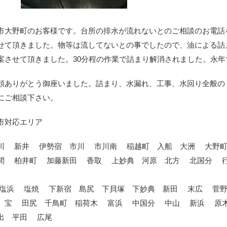
市大野町のお客様です。台所の排水が流れないとのご相談のお電話
せて頂きました。物等は流してないとの事でしたので、油による詰
案させて頂きました。30分程の作業で詰まり解消されました。永
頼ありがとう御座いました。詰まり、水漏れ、工事、水回り全般の
にご相談下さい。
市対応エリア
川 新井 伊勢宿 市川 市川南 稲越町 入船 大洲 大野
間 柏井町 加藤新田 香取 上妙典 河原 北方 北国分 
塩浜 塩焼 下新宿 島尻 下貝塚 下妙典 新田 末広 菅
 宝 田尻 千鳥町 稲荷木 富浜 中国分 中山 新浜 
出 平田 広尾