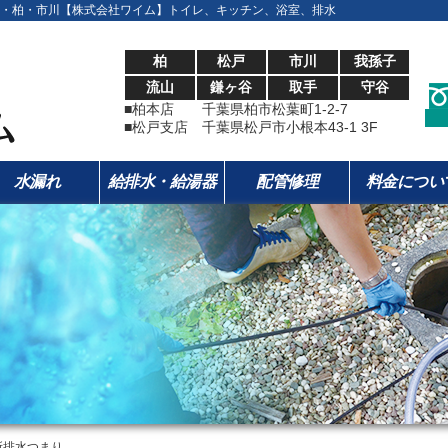
・柏・市川【株式会社ワイム】トイレ、キッチン、浴室、排水
柏
松戸
市川
我孫子
流山
鎌ヶ谷
取手
守谷
■柏本店 千葉県柏市松葉町1-2-7
■松戸支店 千葉県松戸市小根本43-1 3F
水漏れ
給排水・給湯器
配管修理
料金につい
所排水つまり