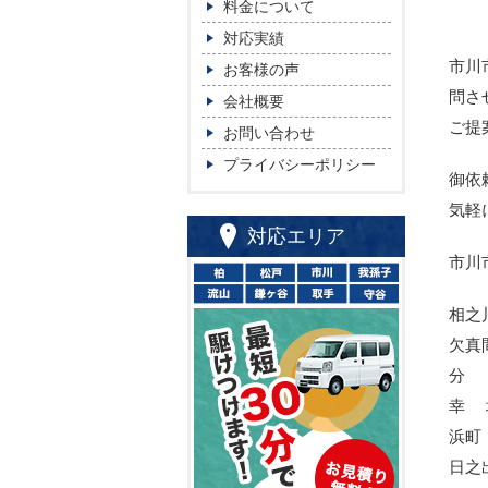
料金について
対応実績
市川
お客様の声
問さ
会社概要
ご提
お問い合わせ
プライバシーポリシー
御依
気軽
対応エリア
市川
相之
欠真
分
幸 
浜町
日之