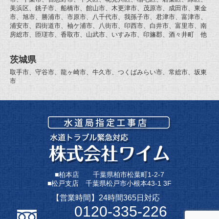
美浜区、銚子市、船橋市、館山市、木更津市、茂原市、成田市、東金
市、旭市、勝浦市、市原市、八千代市、我孫子市、君津市、富津市、
浦安市、四街道市、袖ケ浦市、八街市、印西市、白井市、富里市、南
房総市、匝瑳市、香取市、山武市、いすみ市、印旛郡、酒々井町 他
茨城県
取手市、守谷市、龍ヶ崎市、牛久市、つくばみらい市、常総市、坂東
市
■柏本店 千葉県柏市松葉町1-2-7
■松戸支店 千葉県松戸市小根本43-1 3F
【営業時間】24時間365日対応
0120-335-226