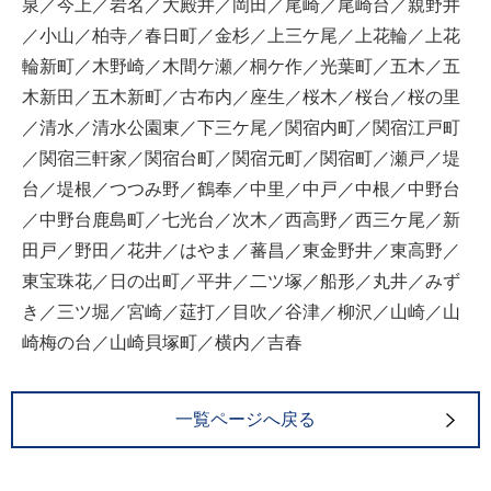
泉／今上／岩名／大殿井／岡田／尾崎／尾崎台／親野井
／小山／柏寺／春日町／金杉／上三ケ尾／上花輪／上花
輪新町／木野崎／木間ケ瀬／桐ケ作／光葉町／五木／五
木新田／五木新町／古布内／座生／桜木／桜台／桜の里
／清水／清水公園東／下三ケ尾／関宿内町／関宿江戸町
／関宿三軒家／関宿台町／関宿元町／関宿町／瀬戸／堤
台／堤根／つつみ野／鶴奉／中里／中戸／中根／中野台
／中野台鹿島町／七光台／次木／西高野／西三ケ尾／新
田戸／野田／花井／はやま／蕃昌／東金野井／東高野／
東宝珠花／日の出町／平井／二ツ塚／船形／丸井／みず
き／三ツ堀／宮崎／莚打／目吹／谷津／柳沢／山崎／山
崎梅の台／山崎貝塚町／横内／吉春
一覧ページへ戻る