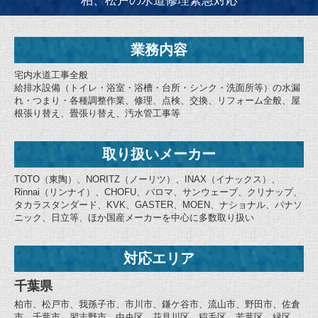
柏、松戸の水道修理緊急対応
業務内容
宅内水道工事全般
給排水設備（トイレ・浴室・浴槽・台所・シンク・洗面所等）の水漏
れ・つまり・各種調整作業、修理、点検、交換、リフォーム全般、屋
根張り替え、畳張り替え、汚水管工事等
取り扱いメーカー
TOTO（東陶）、NORITZ（ノーリツ）、INAX（イナックス）、
Rinnai（リンナイ）、CHOFU、パロマ、サンウェーブ、クリナップ、
タカラスタンダード、KVK、GASTER、MOEN、ナショナル、パナソ
ニック、日立等、ほか国産メーカーを中心に多数取り扱い
対応エリア
千葉県
柏市、松戸市、我孫子市、市川市、鎌ケ谷市、流山市、野田市、佐倉
市、千葉市、習志野市、中央区、花見川区、稲毛区、若葉区、緑区、