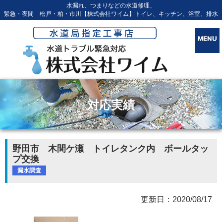
水漏れ、つまりなどの水道修理、
緊急・夜間 松戸・柏・市川【株式会社ワイム】トイレ、キッチン、浴室、排水
対応実績
野田市 木間ケ瀬 トイレタンク内 ボールタッ
プ交換
漏水調査
更新日：2020/08/17