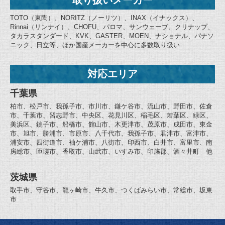
TOTO（東陶）、NORITZ（ノーリツ）、INAX（イナックス）、
Rinnai（リンナイ）、CHOFU、パロマ、サンウェーブ、クリナップ、
タカラスタンダード、KVK、GASTER、MOEN、ナショナル、パナソ
ニック、日立等、ほか国産メーカーを中心に多数取り扱い
対応エリア
千葉県
柏市、松戸市、我孫子市、市川市、鎌ケ谷市、流山市、野田市、佐倉
市、千葉市、習志野市、中央区、花見川区、稲毛区、若葉区、緑区、
美浜区、銚子市、船橋市、館山市、木更津市、茂原市、成田市、東金
市、旭市、勝浦市、市原市、八千代市、我孫子市、君津市、富津市、
浦安市、四街道市、袖ケ浦市、八街市、印西市、白井市、富里市、南
房総市、匝瑳市、香取市、山武市、いすみ市、印旛郡、酒々井町 他
茨城県
取手市、守谷市、龍ヶ崎市、牛久市、つくばみらい市、常総市、坂東
市