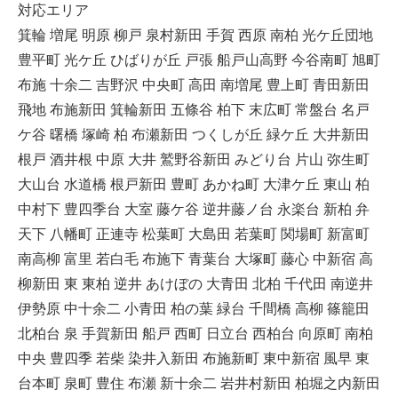
対応エリア
箕輪 増尾 明原 柳戸 泉村新田 手賀 西原 南柏 光ケ丘団地
豊平町 光ケ丘 ひばりが丘 戸張 船戸山高野 今谷南町 旭町
布施 十余二 吉野沢 中央町 高田 南増尾 豊上町 青田新田
飛地 布施新田 箕輪新田 五條谷 柏下 末広町 常盤台 名戸
ケ谷 曙橋 塚崎 柏 布瀬新田 つくしが丘 緑ケ丘 大井新田
根戸 酒井根 中原 大井 鷲野谷新田 みどり台 片山 弥生町
大山台 水道橋 根戸新田 豊町 あかね町 大津ケ丘 東山 柏
中村下 豊四季台 大室 藤ケ谷 逆井藤ノ台 永楽台 新柏 弁
天下 八幡町 正連寺 松葉町 大島田 若葉町 関場町 新富町
南高柳 富里 若白毛 布施下 青葉台 大塚町 藤心 中新宿 高
柳新田 東 東柏 逆井 あけぼの 大青田 北柏 千代田 南逆井
伊勢原 中十余二 小青田 柏の葉 緑台 千間橋 高柳 篠籠田
北柏台 泉 手賀新田 船戸 西町 日立台 西柏台 向原町 南柏
中央 豊四季 若柴 染井入新田 布施新町 東中新宿 風早 東
台本町 泉町 豊住 布瀬 新十余二 岩井村新田 柏堀之内新田