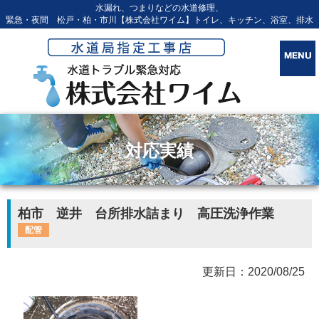
水漏れ、つまりなどの水道修理、
緊急・夜間 松戸・柏・市川【株式会社ワイム】トイレ、キッチン、浴室、排水
対応実績
柏市 逆井 台所排水詰まり 高圧洗浄作業
配管
更新日：2020/08/25