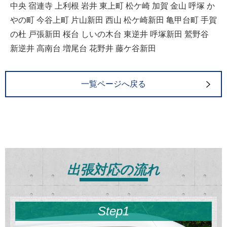
中央 宿連寺 上利根 岩井 東上町 松ケ崎 加賀 金山 呼塚 か
やの町 今谷上町 片山新田 西山 松ケ崎新田 亀甲台町 手賀
の杜 戸張新田 桜台 しいの木台 東逆井 呼塚新田 鷲野谷
新逆井 高南台 増尾台 花野井 藤ケ谷新田
一覧ページへ戻る
出張対応の流れ
Step1