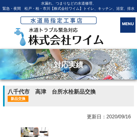
水漏れ、つまりなどの水道修理、
緊急・夜間 松戸・柏・市川【株式会社ワイム】トイレ、キッチン、浴室、排水
対応実績
八千代市 高津 台所水栓新品交換
新品交換
更新日：2020/09/16