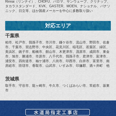
Rinnai（リンナイ）、CHOFU、パロマ、サンウェーブ、クリナップ、
タカラスタンダード、KVK、GASTER、MOEN、ナショナル、パナソ
ニック、日立等、ほか国産メーカーを中心に多数取り扱い
対応エリア
千葉県
柏市、松戸市、我孫子市、市川市、鎌ケ谷市、流山市、野田市、佐倉
市、千葉市、習志野市、中央区、花見川区、稲毛区、若葉区、緑区、
美浜区、銚子市、船橋市、館山市、木更津市、茂原市、成田市、東金
市、旭市、勝浦市、市原市、八千代市、我孫子市、君津市、富津市、
浦安市、四街道市、袖ケ浦市、八街市、印西市、白井市、富里市、南
房総市、匝瑳市、香取市、山武市、いすみ市、印旛郡、酒々井町 他
茨城県
取手市、守谷市、龍ヶ崎市、牛久市、つくばみらい市、常総市、坂東
市