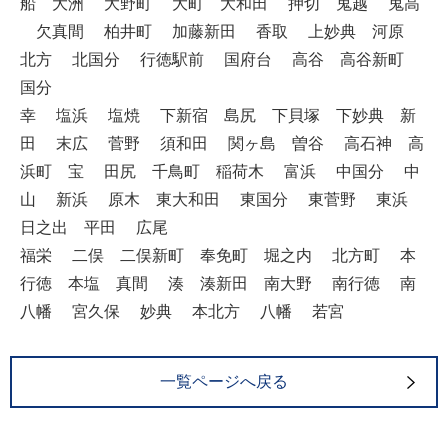
船 大洲 大野町 大町 大和田 押切 鬼越 鬼高
欠真間 柏井町 加藤新田 香取 上妙典 河原
北方 北国分 行徳駅前 国府台 高谷 高谷新町
国分
幸 塩浜 塩焼 下新宿 島尻 下貝塚 下妙典 新
田 末広 菅野 須和田 関ヶ島 曽谷 高石神 高
浜町 宝 田尻 千鳥町 稲荷木 富浜 中国分 中
山 新浜 原木 東大和田 東国分 東菅野 東浜
日之出 平田 広尾
福栄 二俣 二俣新町 奉免町 堀之内 北方町 本
行徳 本塩 真間 湊 湊新田 南大野 南行徳 南
八幡 宮久保 妙典 本北方 八幡 若宮
一覧ページへ戻る