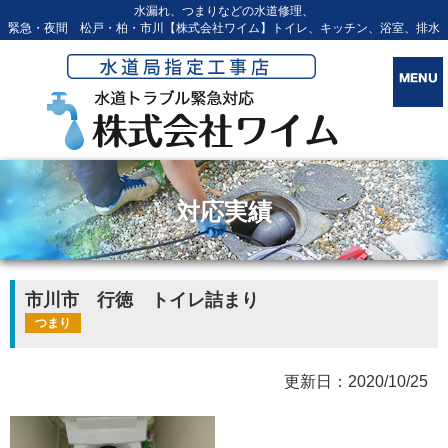
水漏れ、つまりなどの水道修理、
緊急・夜間 松戸・柏・市川【株式会社ワイム】トイレ、キッチン、浴室、排水
対応実績
市川市 行徳 トイレ詰まり
つまり
更新日：2020/10/25