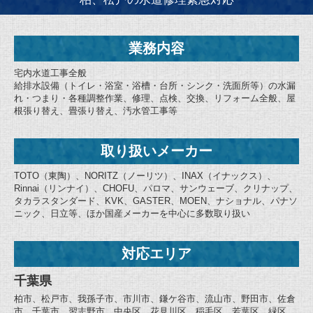
業務内容
宅内水道工事全般
給排水設備（トイレ・浴室・浴槽・台所・シンク・洗面所等）の水漏
れ・つまり・各種調整作業、修理、点検、交換、リフォーム全般、屋
根張り替え、畳張り替え、汚水管工事等
取り扱いメーカー
TOTO（東陶）、NORITZ（ノーリツ）、INAX（イナックス）、
Rinnai（リンナイ）、CHOFU、パロマ、サンウェーブ、クリナップ、
タカラスタンダード、KVK、GASTER、MOEN、ナショナル、パナソ
ニック、日立等、ほか国産メーカーを中心に多数取り扱い
対応エリア
千葉県
柏市、松戸市、我孫子市、市川市、鎌ケ谷市、流山市、野田市、佐倉
市、千葉市、習志野市、中央区、花見川区、稲毛区、若葉区、緑区、