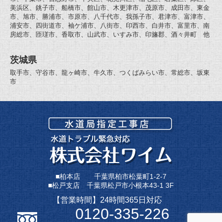
美浜区、銚子市、船橋市、館山市、木更津市、茂原市、成田市、東金
市、旭市、勝浦市、市原市、八千代市、我孫子市、君津市、富津市、
浦安市、四街道市、袖ケ浦市、八街市、印西市、白井市、富里市、南
房総市、匝瑳市、香取市、山武市、いすみ市、印旛郡、酒々井町 他
茨城県
取手市、守谷市、龍ヶ崎市、牛久市、つくばみらい市、常総市、坂東
市
■柏本店 千葉県柏市松葉町1-2-7
■松戸支店 千葉県松戸市小根本43-1 3F
【営業時間】24時間365日対応
0120-335-226