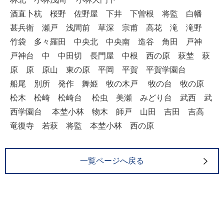
酒直卜杭 桜野 佐野屋 下井 下曽根 将監 白幡
甚兵衛 瀬戸 浅間前 草深 宗甫 高花 滝 滝野
竹袋 多々羅田 中央北 中央南 造谷 角田 戸神
戸神台 中 中田切 長門屋 中根 西の原 萩埜 萩
原 原 原山 東の原 平岡 平賀 平賀学園台
船尾 別所 発作 舞姫 牧の木戸 牧の台 牧の原
松木 松崎 松崎台 松虫 美瀬 みどり台 武西 武
西学園台 本埜小林 物木 師戸 山田 吉田 吉高
竜復寺 若萩 将監 本埜小林 西の原
一覧ページへ戻る