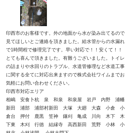
印西市のお客様です。外の地面から水が染み出てるので
見てほしいとご連絡を頂きました。給水管からの水漏れ
で1時間程で修理完了です。早い対応で！！安くて！！
とても喜んで頂きました。有難うございました。トイレ
の詰まりや水回りのトラブル、水道管修理など水道工事
に関する全てに対応出来ますので株式会社ワイムまでお
気軽にお問い合わせください。
印西市対応エリア
相嶋 安食卜杭 泉 和泉 和泉屋 岩戸 内野 浦幡
新田 浦部 浦部村新田 大塚 大廻 大森 小倉 小
倉台 押付 鹿黒 笠神 鎌刈 亀成 川向 木下 木
下東 木刈 行徳 結縁寺 高西新田 荒野 小林 小
林北 小林浅間 小林大門下