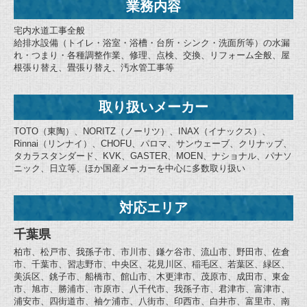
業務内容
宅内水道工事全般
給排水設備（トイレ・浴室・浴槽・台所・シンク・洗面所等）の水漏
れ・つまり・各種調整作業、修理、点検、交換、リフォーム全般、屋
根張り替え、畳張り替え、汚水管工事等
取り扱いメーカー
TOTO（東陶）、NORITZ（ノーリツ）、INAX（イナックス）、
Rinnai（リンナイ）、CHOFU、パロマ、サンウェーブ、クリナップ、
タカラスタンダード、KVK、GASTER、MOEN、ナショナル、パナソ
ニック、日立等、ほか国産メーカーを中心に多数取り扱い
対応エリア
千葉県
柏市、松戸市、我孫子市、市川市、鎌ケ谷市、流山市、野田市、佐倉
市、千葉市、習志野市、中央区、花見川区、稲毛区、若葉区、緑区、
美浜区、銚子市、船橋市、館山市、木更津市、茂原市、成田市、東金
市、旭市、勝浦市、市原市、八千代市、我孫子市、君津市、富津市、
浦安市、四街道市、袖ケ浦市、八街市、印西市、白井市、富里市、南