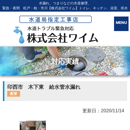
水漏れ、つまりなどの水道修理、
緊急・夜間 松戸・柏・市川【株式会社ワイム】トイレ、キッチン、浴室、排水
対応実績
印西市 木下東 給水管水漏れ
配管
更新日：2020/11/14