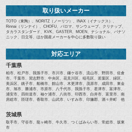
取り扱いメーカー
TOTO（東陶）、NORITZ（ノーリツ）、INAX（イナックス）、
Rinnai（リンナイ）、CHOFU、パロマ、サンウェーブ、クリナップ、
タカラスタンダード、KVK、GASTER、MOEN、ナショナル、パナソ
ニック、日立等、ほか国産メーカーを中心に多数取り扱い
対応エリア
千葉県
柏市、松戸市、我孫子市、市川市、鎌ケ谷市、流山市、野田市、佐倉
市、千葉市、習志野市、中央区、花見川区、稲毛区、若葉区、緑区、
美浜区、銚子市、船橋市、館山市、木更津市、茂原市、成田市、東金
市、旭市、勝浦市、市原市、八千代市、我孫子市、君津市、富津市、
浦安市、四街道市、袖ケ浦市、八街市、印西市、白井市、富里市、南
房総市、匝瑳市、香取市、山武市、いすみ市、印旛郡、酒々井町 他
茨城県
取手市、守谷市、龍ヶ崎市、牛久市、つくばみらい市、常総市、坂東
市