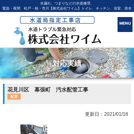
水漏れ、つまりなどの水道修理、
緊急・夜間 松戸・柏・市川【株式会社ワイム】トイレ、キッチン、浴室、排水
対応実績
花見川区 幕張町 汚水配管工事
配管
更新日：2021/01/18