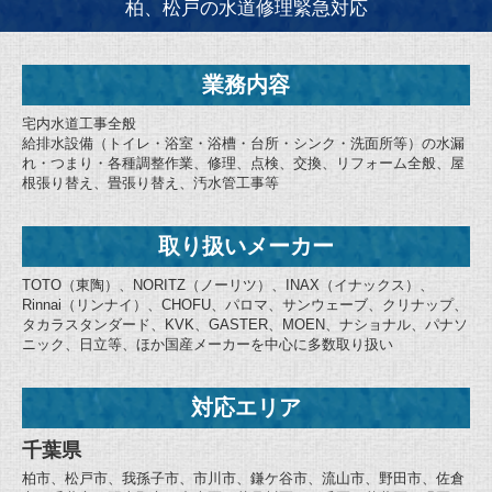
柏、松戸の水道修理緊急対応
業務内容
宅内水道工事全般
給排水設備（トイレ・浴室・浴槽・台所・シンク・洗面所等）の水漏
れ・つまり・各種調整作業、修理、点検、交換、リフォーム全般、屋
根張り替え、畳張り替え、汚水管工事等
取り扱いメーカー
TOTO（東陶）、NORITZ（ノーリツ）、INAX（イナックス）、
Rinnai（リンナイ）、CHOFU、パロマ、サンウェーブ、クリナップ、
タカラスタンダード、KVK、GASTER、MOEN、ナショナル、パナソ
ニック、日立等、ほか国産メーカーを中心に多数取り扱い
対応エリア
千葉県
柏市、松戸市、我孫子市、市川市、鎌ケ谷市、流山市、野田市、佐倉