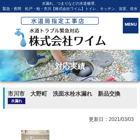
水漏れ、つまりなどの水道修理、
緊急・夜間 松戸・柏・市川【株式会社ワイム】トイレ、キッチン、浴室、排水
対応実績
市川市 大野町 洗面水栓水漏れ 新品交換
水漏れ
更新日：2021/03/03