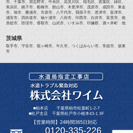
市、千葉市、習志野市、中央区、花見川区、稲毛区、若葉区、緑区、
美浜区、銚子市、船橋市、館山市、木更津市、茂原市、成田市、東金
市、旭市、勝浦市、市原市、八千代市、我孫子市、君津市、富津市、
浦安市、四街道市、袖ケ浦市、八街市、印西市、白井市、富里市、南
房総市、匝瑳市、香取市、山武市、いすみ市、印旛郡、酒々井町 他
茨城県
取手市、守谷市、龍ヶ崎市、牛久市、つくばみらい市、常総市、坂東
市
■柏本店 千葉県柏市松葉町1-2-7
■松戸支店 千葉県松戸市小根本43-1 3F
【営業時間】24時間365日対応
0120-335-226