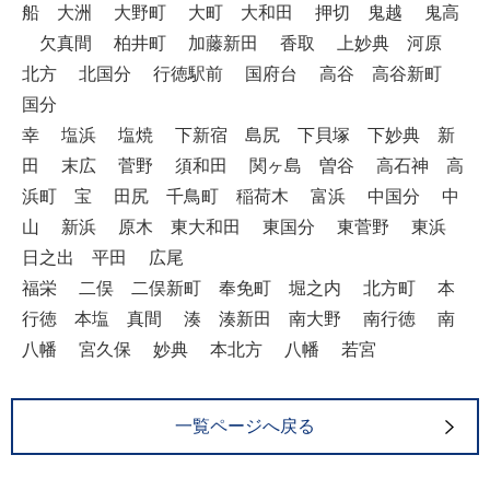
船 大洲 大野町 大町 大和田 押切 鬼越 鬼高
欠真間 柏井町 加藤新田 香取 上妙典 河原
北方 北国分 行徳駅前 国府台 高谷 高谷新町
国分
幸 塩浜 塩焼 下新宿 島尻 下貝塚 下妙典 新
田 末広 菅野 須和田 関ヶ島 曽谷 高石神 高
浜町 宝 田尻 千鳥町 稲荷木 富浜 中国分 中
山 新浜 原木 東大和田 東国分 東菅野 東浜
日之出 平田 広尾
福栄 二俣 二俣新町 奉免町 堀之内 北方町 本
行徳 本塩 真間 湊 湊新田 南大野 南行徳 南
八幡 宮久保 妙典 本北方 八幡 若宮
一覧ページへ戻る