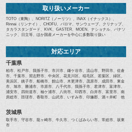
取り扱いメーカー
TOTO（東陶）、NORITZ（ノーリツ）、INAX（イナックス）、
Rinnai（リンナイ）、CHOFU、パロマ、サンウェーブ、クリナップ、
タカラスタンダード、KVK、GASTER、MOEN、ナショナル、パナソ
ニック、日立等、ほか国産メーカーを中心に多数取り扱い
対応エリア
千葉県
柏市、松戸市、我孫子市、市川市、鎌ケ谷市、流山市、野田市、佐倉
市、千葉市、習志野市、中央区、花見川区、稲毛区、若葉区、緑区、
美浜区、銚子市、船橋市、館山市、木更津市、茂原市、成田市、東金
市、旭市、勝浦市、市原市、八千代市、我孫子市、君津市、富津市、
浦安市、四街道市、袖ケ浦市、八街市、印西市、白井市、富里市、南
房総市、匝瑳市、香取市、山武市、いすみ市、印旛郡、酒々井町 他
茨城県
取手市、守谷市、龍ヶ崎市、牛久市、つくばみらい市、常総市、坂東
市