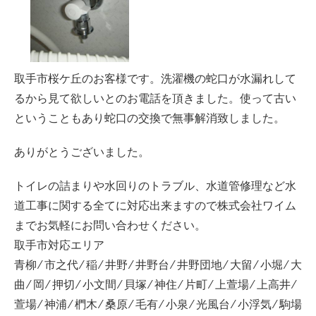
取手市桜ケ丘のお客様です。洗濯機の蛇口が水漏れして
るから見て欲しいとのお電話を頂きました。使って古い
ということもあり蛇口の交換で無事解消致しました。
ありがとうございました。
トイレの詰まりや水回りのトラブル、水道管修理など水
道工事に関する全てに対応出来ますので株式会社ワイム
までお気軽にお問い合わせください。
取手市対応エリア
青柳 ⁄ 市之代 ⁄ 稲 ⁄ 井野 ⁄ 井野台 ⁄ 井野団地 ⁄ 大留 ⁄ 小堀 ⁄ 大
曲 ⁄ 岡 ⁄ 押切 ⁄ 小文間 ⁄ 貝塚 ⁄ 神住 ⁄ 片町 ⁄ 上萱場 ⁄ 上高井 ⁄
萱場 ⁄ 神浦 ⁄ 椚木 ⁄ 桑原 ⁄ 毛有 ⁄ 小泉 ⁄ 光風台 ⁄ 小浮気 ⁄ 駒場