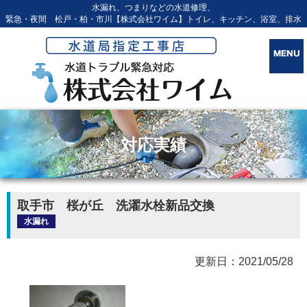
水漏れ、つまりなどの水道修理、
緊急・夜間 松戸・柏・市川【株式会社ワイム】トイレ、キッチン、浴室、排水
対応実績
取手市 桜が丘 洗濯水栓新品交換
水漏れ
更新日：2021/05/28