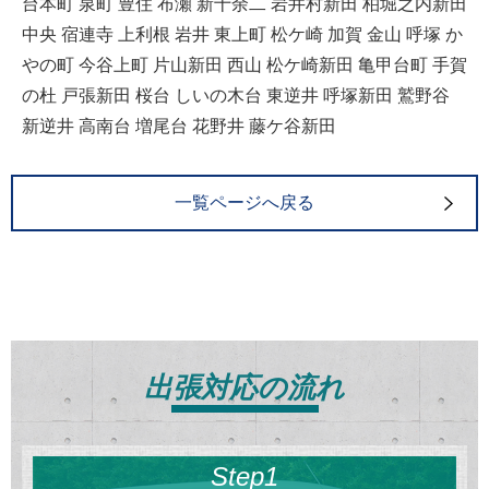
台本町 泉町 豊住 布瀬 新十余二 岩井村新田 柏堀之内新田
中央 宿連寺 上利根 岩井 東上町 松ケ崎 加賀 金山 呼塚 か
やの町 今谷上町 片山新田 西山 松ケ崎新田 亀甲台町 手賀
の杜 戸張新田 桜台 しいの木台 東逆井 呼塚新田 鷲野谷
新逆井 高南台 増尾台 花野井 藤ケ谷新田
一覧ページへ戻る
出張対応の流れ
Step1