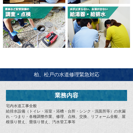
柏、松戸の水道修理緊急対応
業務内容
宅内水道工事全般
給排水設備（トイレ・浴室・浴槽・台所・シンク・洗面所等）の水漏
れ・つまり・各種調整作業、修理、点検、交換、リフォーム全般、屋
根張り替え、畳張り替え、汚水管工事等