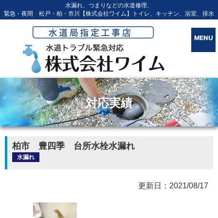
水漏れ、つまりなどの水道修理、
緊急・夜間 松戸・柏・市川【株式会社ワイム】トイレ、キッチン、浴室、排水
対応実績
柏市 豊四季 台所水栓水漏れ
水漏れ
更新日：2021/08/17