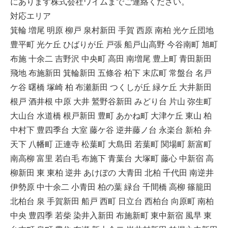
にあります株式会社ワイムまでご連絡ください。
対応エリア
箕輪 増尾 明原 柳戸 泉村新田 手賀 西原 南柏 光ケ丘団地
豊平町 光ケ丘 ひばりが丘 戸張 船戸山高野 今谷南町 旭町
布施 十余二 吉野沢 中央町 高田 南増尾 豊上町 青田新田
飛地 布施新田 箕輪新田 五條谷 柏下 末広町 常盤台 名戸
ケ谷 曙橋 塚崎 柏 布瀬新田 つくしが丘 緑ケ丘 大井新田
根戸 酒井根 中原 大井 鷲野谷新田 みどり台 片山 弥生町
大山台 水道橋 根戸新田 豊町 あかね町 大津ケ丘 東山 柏
中村下 豊四季台 大室 藤ケ谷 逆井藤ノ台 永楽台 新柏 弁
天下 八幡町 正連寺 松葉町 大島田 若葉町 関場町 新富町
南高柳 富里 若白毛 布施下 青葉台 大塚町 藤心 中新宿 高
柳新田 東 東柏 逆井 あけぼの 大青田 北柏 千代田 南逆井
伊勢原 中十余二 小青田 柏の葉 緑台 千間橋 高柳 篠籠田
北柏台 泉 手賀新田 船戸 西町 日立台 西柏台 向原町 南柏
中央 豊四季 若柴 染井入新田 布施新町 東中新宿 風早 東