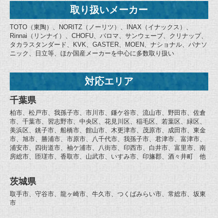
取り扱いメーカー
TOTO（東陶）、NORITZ（ノーリツ）、INAX（イナックス）、
Rinnai（リンナイ）、CHOFU、パロマ、サンウェーブ、クリナップ、
タカラスタンダード、KVK、GASTER、MOEN、ナショナル、パナソ
ニック、日立等、ほか国産メーカーを中心に多数取り扱い
対応エリア
千葉県
柏市、松戸市、我孫子市、市川市、鎌ケ谷市、流山市、野田市、佐倉
市、千葉市、習志野市、中央区、花見川区、稲毛区、若葉区、緑区、
美浜区、銚子市、船橋市、館山市、木更津市、茂原市、成田市、東金
市、旭市、勝浦市、市原市、八千代市、我孫子市、君津市、富津市、
浦安市、四街道市、袖ケ浦市、八街市、印西市、白井市、富里市、南
房総市、匝瑳市、香取市、山武市、いすみ市、印旛郡、酒々井町 他
茨城県
取手市、守谷市、龍ヶ崎市、牛久市、つくばみらい市、常総市、坂東
市