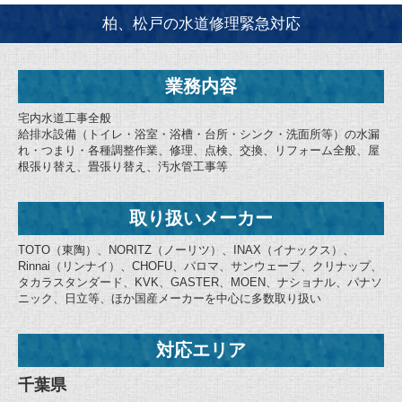
柏、松戸の水道修理緊急対応
業務内容
宅内水道工事全般
給排水設備（トイレ・浴室・浴槽・台所・シンク・洗面所等）の水漏
れ・つまり・各種調整作業、修理、点検、交換、リフォーム全般、屋
根張り替え、畳張り替え、汚水管工事等
取り扱いメーカー
TOTO（東陶）、NORITZ（ノーリツ）、INAX（イナックス）、
Rinnai（リンナイ）、CHOFU、パロマ、サンウェーブ、クリナップ、
タカラスタンダード、KVK、GASTER、MOEN、ナショナル、パナソ
ニック、日立等、ほか国産メーカーを中心に多数取り扱い
対応エリア
千葉県