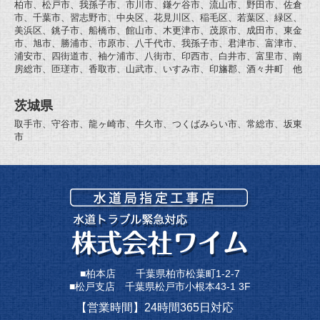
柏市、松戸市、我孫子市、市川市、鎌ケ谷市、流山市、野田市、佐倉
市、千葉市、習志野市、中央区、花見川区、稲毛区、若葉区、緑区、
美浜区、銚子市、船橋市、館山市、木更津市、茂原市、成田市、東金
市、旭市、勝浦市、市原市、八千代市、我孫子市、君津市、富津市、
浦安市、四街道市、袖ケ浦市、八街市、印西市、白井市、富里市、南
房総市、匝瑳市、香取市、山武市、いすみ市、印旛郡、酒々井町 他
茨城県
取手市、守谷市、龍ヶ崎市、牛久市、つくばみらい市、常総市、坂東
市
■柏本店 千葉県柏市松葉町1-2-7
■松戸支店 千葉県松戸市小根本43-1 3F
【営業時間】24時間365日対応