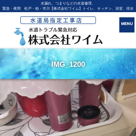
水漏れ、つまりなどの水道修理、
緊急・夜間 松戸・柏・市川【株式会社ワイム】トイレ、キッチン、浴室、排水
IMG_1200