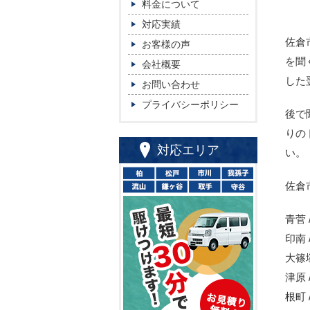
料金について
対応実績
佐倉
お客様の声
を聞
会社概要
した
お問い合わせ
プライバシーポリシー
後で
りの
対応エリア
い。
佐倉
青菅 /
印南 
大篠塚
津原 
根町 /