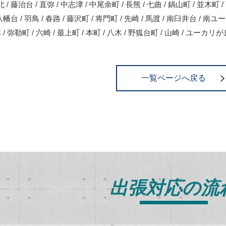
 / 藤治台 / 直弥 / 中志津 / 中尾余町 / 長熊 / 七曲 / 鍋山町 / 並木町
 八幡台 / 羽鳥 / 春路 / 藤沢町 / 将門町 / 先崎 / 馬渡 / 南臼井台 / 南
本 / 弥勒町 / 六崎 / 最上町 / 本町 / 八木 / 野狐台町 / 山崎 / ユーカリが
一覧ページへ戻る
出張対応の流