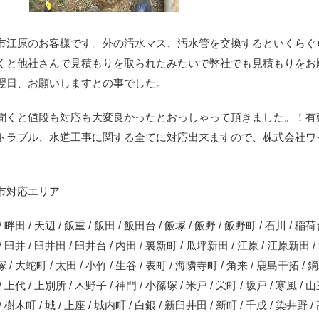
市江原のお客様です。外の汚水マス、汚水管を交換するといくらぐ
くと他社さんで見積もりを取られたみたいで弊社でも見積もりをお
翌日、お願いしますとの事でした。
聞くと値段も対応も大変良かったとおっしゃって頂きました。！有
トラブル、水道工事に関する全てに対応出来ますので、株式会社ワ
市対応エリア
 畔田 / 天辺 / 飯重 / 飯田 / 飯田台 / 飯塚 / 飯野 / 飯野町 / 石川 / 稲荷
/ 臼井 / 臼井田 / 臼井台 / 内田 / 裏新町 / 瓜坪新田 / 江原 / 江原新田 /
 / 大蛇町 / 太田 / 小竹 / 生谷 / 表町 / 海隣寺町 / 角来 / 鹿島干拓 /
/ 上代 / 上別所 / 木野子 / 神門 / 小篠塚 / 米戸 / 栄町 / 坂戸 / 寒風 / 
 樹木町 / 城 / 上座 / 城内町 / 白銀 / 新臼井田 / 新町 / 千成 / 染井野 / 