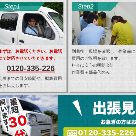
Step1
Step2
まずは、お電話ください。お電話
到着後、現場を確認し、作業前に
にて対応させていただきます。
費用のご説明を致します。
料金は安心の明朗会計
0120-335-226
作業費＋部品代のみ！
到着までの目安時間や、概算費用
をお伝えします。