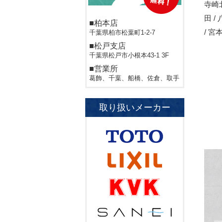
寺崎北
田 /
■柏本店
/ 宮
千葉県柏市松葉町1-2-7
■松戸支店
千葉県松戸市小根本43-1 3F
■営業所
葛飾、千葉、船橋、佐倉、取手
取り扱いメーカー