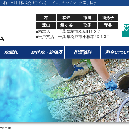
・柏・市川【株式会社ワイム】トイレ、キッチン、浴室、排水
柏
松戸
市川
我孫子
流山
鎌ヶ谷
取手
守谷
■柏本店 千葉県柏市松葉町1-2-7
■松戸支店 千葉県松戸市小根本43-1 3F
水漏れ
給排水・給湯器
配管修理
料金につい
配管工事