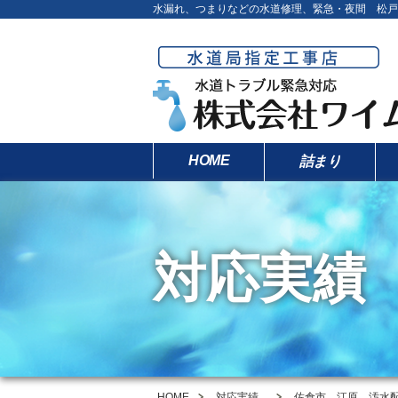
水漏れ、つまりなどの水道修理、緊急・夜間 松戸
HOME
詰まり
対応実績
HOME
対応実績
佐倉市 江原 汚水