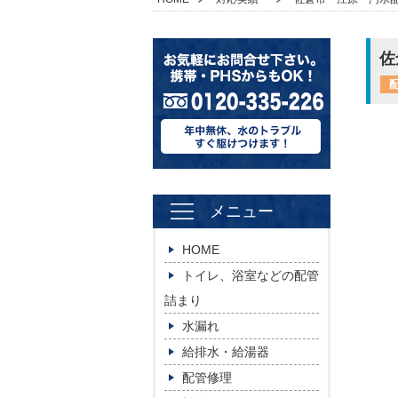
佐
メニュー
HOME
トイレ、浴室などの配管
詰まり
水漏れ
給排水・給湯器
配管修理