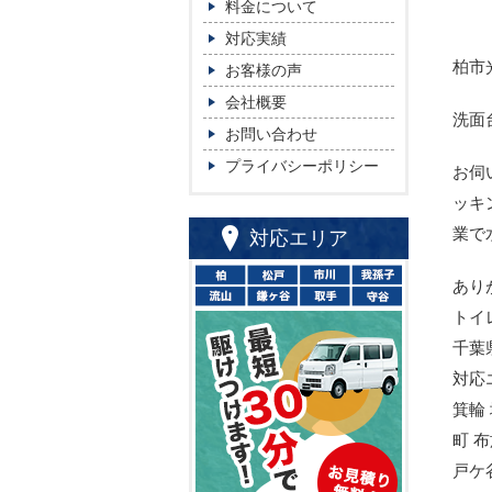
料金について
対応実績
柏市
お客様の声
会社概要
洗面
お問い合わせ
プライバシーポリシー
お伺
ッキ
業で
対応エリア
あり
トイ
千葉
対応
箕輪
町 
戸ケ