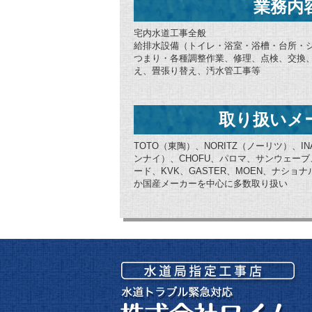
業務内
宅内水道工事全般
給排水設備（トイレ・浴室・浴槽・台所・
つまり・各種調整作業、修理、点検、交換
え、畳張り替え、汚水管工事等
取り扱いメ
TOTO（東陶）、NORITZ（ノーリツ）、IN
ンナイ）、CHOFU、パロマ、サンウェー
ード、KVK、GASTER、MOEN、ナシ
か国産メーカーを中心に多数取り扱い