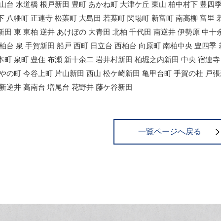
大山台 水道橋 根戸新田 豊町 あかね町 大津ケ丘 東山 柏中村下 豊四
下 八幡町 正連寺 松葉町 大島田 若葉町 関場町 新富町 南高柳 富里 
新田 東 東柏 逆井 あけぼの 大青田 北柏 千代田 南逆井 伊勢原 中十
北柏台 泉 手賀新田 船戸 西町 日立台 西柏台 向原町 南柏中央 豊四季
本町 泉町 豊住 布瀬 新十余二 岩井村新田 柏堀之内新田 中央 宿連寺 
かやの町 今谷上町 片山新田 西山 松ケ崎新田 亀甲台町 手賀の杜 戸張
 新逆井 高南台 増尾台 花野井 藤ケ谷新田
一覧ページへ戻る