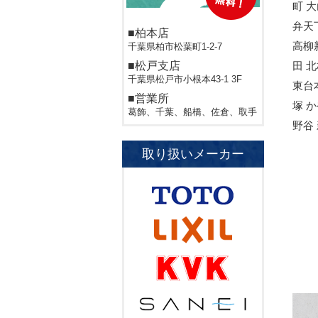
町 
弁天
■柏本店
高柳
千葉県柏市松葉町1-2-7
■松戸支店
田 
千葉県松戸市小根本43-1 3F
東台
■営業所
塚 
葛飾、千葉、船橋、佐倉、取手
野谷
取り扱いメーカー