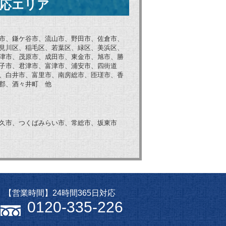
応エリア
市、鎌ケ谷市、流山市、野田市、佐倉市、
見川区、稲毛区、若葉区、緑区、美浜区、
津市、茂原市、成田市、東金市、旭市、勝
子市、君津市、富津市、浦安市、四街道
、白井市、富里市、南房総市、匝瑳市、香
郡、酒々井町 他
久市、つくばみらい市、常総市、坂東市
【営業時間】24時間365日対応
0120-335-226