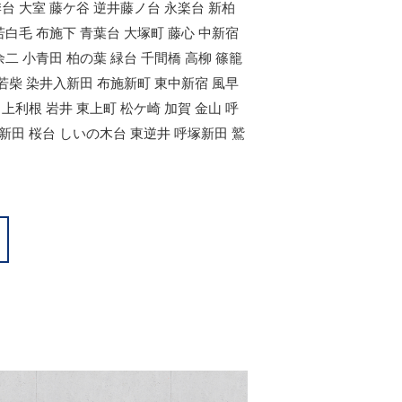
季台 大室 藤ケ谷 逆井藤ノ台 永楽台 新柏
若白毛 布施下 青葉台 大塚町 藤心 中新宿
余二 小青田 柏の葉 緑台 千間橋 高柳 篠籠
 若柴 染井入新田 布施新町 東中新宿 風早
上利根 岩井 東上町 松ケ崎 加賀 金山 呼
新田 桜台 しいの木台 東逆井 呼塚新田 鷲