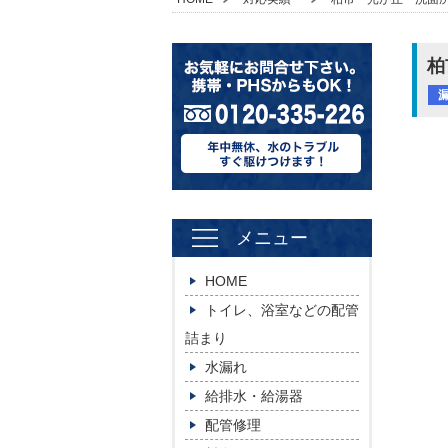
柏
メニュー
HOME
トイレ、浴室などの配管
詰まり
水漏れ
給排水・給湯器
配管修理