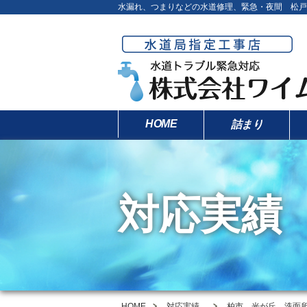
水漏れ、つまりなどの水道修理、緊急・夜間 松戸
HOME
詰まり
対応実績
HOME
対応実績
柏市 光が丘 洗面