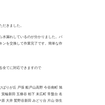
ただきました。
ら水漏れしているのが分かりました。パ
キンを交換して作業完了です。簡単な作
る全てに対応できますので
 ひばりが丘 戸張 船戸山高野 今谷南町 旭
 箕輪新田 五條谷 柏下 末広町 常盤台 名
中原 大井 鷲野谷新田 みどり台 片山 弥生