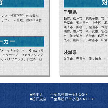
容
対
千葉県
シンク・洗面所等）の水漏れ・
柏市、松戸市、我孫子市、市川
、リフォーム全般、屋根張り替
千葉市、習志野市、中央区、花
銚子市、船橋市、館山市、木更
浦市、市原市、八千代市、我孫
市、袖ケ浦市、八街市、印西市
ーカー
取市、山武市、いすみ市、印旛
AX（イナックス）、Rinnai（リ
茨城県
ブ、クリナップ、タカラスタンダ
取手市、守谷市、龍ヶ崎市、牛
ョナル、パナソニック、日立等、ほ
■柏本店 千葉県柏市松葉町1-2-7
■松戸支店 千葉県松戸市小根本43-1 3F