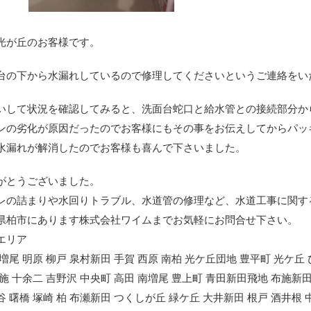
光が丘のお客様です。
台の下から水漏れしているので修理してくださいというご連絡をい
いして状況を確認してみると、洗面台蛇口と給水管との接続部分か
ンの劣化が原因だったのでお客様にもその事をお伝えしてからパッ
水漏れが解消したのでお客様も喜んで下さいました。
がとうございました。
レの詰まりや水回りトラブル、水道管の修理など、水道工事に関す
県柏市にあります株式会社ワイムまでお気軽にお問合せ下さい。
エリア
 増尾 明原 柳戸 泉村新田 手賀 西原 南柏 光ケ丘団地 豊平町 光ケ丘
布施 十余二 吉野沢 中央町 高田 南増尾 豊上町 青田新田飛地 布施新田
谷 曙橋 塚崎 柏 布瀬新田 つくしが丘 緑ケ丘 大井新田 根戸 酒井根 