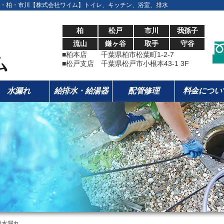
・柏・市川【株式会社ワイム】トイレ、キッチン、浴室、排水
柏
松戸
市川
我孫子
流山
鎌ヶ谷
取手
守谷
■柏本店 千葉県柏市松葉町1-2-7
■松戸支店 千葉県松戸市小根本43-1 3F
水漏れ
給排水・給湯器
配管修理
料金につい
所水漏れ