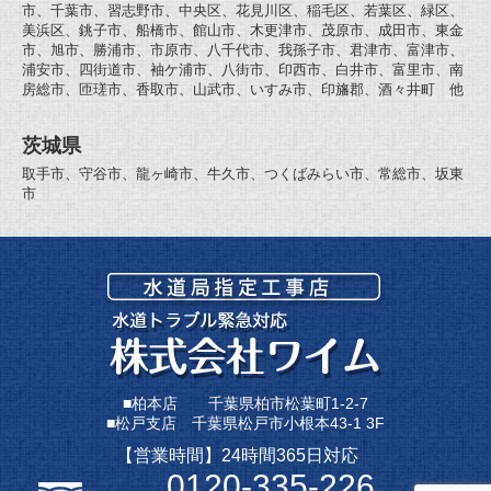
市、千葉市、習志野市、中央区、花見川区、稲毛区、若葉区、緑区、
美浜区、銚子市、船橋市、館山市、木更津市、茂原市、成田市、東金
市、旭市、勝浦市、市原市、八千代市、我孫子市、君津市、富津市、
浦安市、四街道市、袖ケ浦市、八街市、印西市、白井市、富里市、南
房総市、匝瑳市、香取市、山武市、いすみ市、印旛郡、酒々井町 他
茨城県
取手市、守谷市、龍ヶ崎市、牛久市、つくばみらい市、常総市、坂東
市
■柏本店 千葉県柏市松葉町1-2-7
■松戸支店 千葉県松戸市小根本43-1 3F
【営業時間】24時間365日対応
0120-335-226