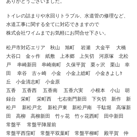
ありがとうございました。
トイレの詰まりや水回りトラブル、水道管の修理など、
水道工事に関する全てに対応できますので
株式会社ワイムまでお気軽にお問合せ下さい。
松戸市対応エリア 秋山 旭町 岩瀬 大金平 大橋
大谷口 金ヶ作 紙敷 上本郷 上矢切 河原塚 北松
戸 串崎新田 串崎南町 久保平賀 栗ヶ沢 栗山 幸
田 幸谷 古ヶ崎 小金 小金上総町 小金きよしｹ
丘 小金清志町 小金原
五香 五香西 五香南 五香六実 小根本 小山 胡
録台 栄町 栄町西 七右衛門新田 下矢切 新作 新
松戸 新松戸北 新松戸東 新松戸南 千駄堀 高塚新
田 高柳 高柳新田 竹ヶ花 竹ヶ花西町 田中新田
常盤平 常盤平陣屋前
常盤平西窪町 常盤平双葉町 常盤平柳町 殿平賀 仲