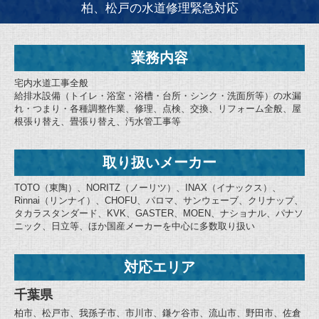
柏、松戸の水道修理緊急対応
業務内容
宅内水道工事全般
給排水設備（トイレ・浴室・浴槽・台所・シンク・洗面所等）の水漏
れ・つまり・各種調整作業、修理、点検、交換、リフォーム全般、屋
根張り替え、畳張り替え、汚水管工事等
取り扱いメーカー
TOTO（東陶）、NORITZ（ノーリツ）、INAX（イナックス）、
Rinnai（リンナイ）、CHOFU、パロマ、サンウェーブ、クリナップ、
タカラスタンダード、KVK、GASTER、MOEN、ナショナル、パナソ
ニック、日立等、ほか国産メーカーを中心に多数取り扱い
対応エリア
千葉県
柏市、松戸市、我孫子市、市川市、鎌ケ谷市、流山市、野田市、佐倉