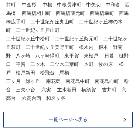
井町 中金杉 中根 中根長津町 中矢切 中和倉 西
馬橋 西馬橋相川町 西馬橋蔵元町 西馬橋幸町 西馬
橋広手町 二十世紀が丘丸山町 二十世紀ヶ丘柿の木
町 二十世紀ヶ丘戸山町
二十世紀ヶ丘中松町 二十世紀ヶ丘梨元町 二十世紀ヶ
丘萩町 二十世紀ヶ丘美野里町 根木内 根本 野菊
野 八ヶ崎 八ヶ崎緑町 東平賀 東松戸 日暮 樋野
口 平賀 二ツ木 二ツ木二葉町 本町 牧の原 松
戸 松戸新田 松飛台 馬橋
三ヶ月 緑ヶ丘 南花島 南花島中町 南花島向町 稔
台 三矢小台 六実 主水新田 横須賀 吉井町 六
高台 六高台西 和名ヶ谷
一覧ページへ戻る