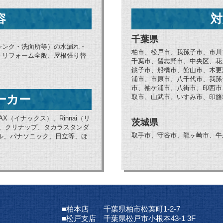
容
対
千葉県
シンク・洗面所等）の水漏れ・
柏市、松戸市、我孫子市、市川
、リフォーム全般、屋根張り替
千葉市、習志野市、中央区、花
銚子市、船橋市、館山市、木更
浦市、市原市、八千代市、我孫
市、袖ケ浦市、八街市、印西市
ーカー
取市、山武市、いすみ市、印旛
AX（イナックス）、Rinnai（リ
茨城県
ブ、クリナップ、タカラスタンダ
取手市、守谷市、龍ヶ崎市、牛
ョナル、パナソニック、日立等、ほ
■柏本店 千葉県柏市松葉町1-2-7
■松戸支店 千葉県松戸市小根本43-1 3F