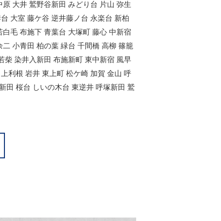
中原 大井 鷲野谷新田 みどり台 片山 弥生
季台 大室 藤ケ谷 逆井藤ノ台 永楽台 新柏
若白毛 布施下 青葉台 大塚町 藤心 中新宿
余二 小青田 柏の葉 緑台 千間橋 高柳 篠籠
 若柴 染井入新田 布施新町 東中新宿 風早
上利根 岩井 東上町 松ケ崎 加賀 金山 呼
新田 桜台 しいの木台 東逆井 呼塚新田 鷲