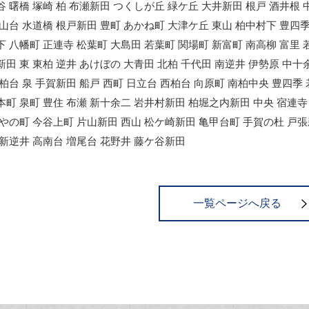
谷 曙橋 塚崎 柏 布瀬新田 つくしが丘 緑ケ丘 大井新田 根戸 酒井根 
大山台 水道橋 根戸新田 豊町 あかね町 大津ケ丘 東山 柏中村下 豊四
下 八幡町 正連寺 松葉町 大島田 若葉町 関場町 新富町 南高柳 富里 
新田 東 東柏 逆井 あけぼの 大青田 北柏 千代田 南逆井 伊勢原 中十
北柏台 泉 手賀新田 船戸 西町 日立台 西柏台 向原町 南柏中央 豊四季
本町 泉町 豊住 布瀬 新十余二 岩井村新田 柏堀之内新田 中央 宿連寺 
かやの町 今谷上町 片山新田 西山 松ケ崎新田 亀甲台町 手賀の杜 戸張
 新逆井 高南台 増尾台 花野井 藤ケ谷新田
一覧ページへ戻る