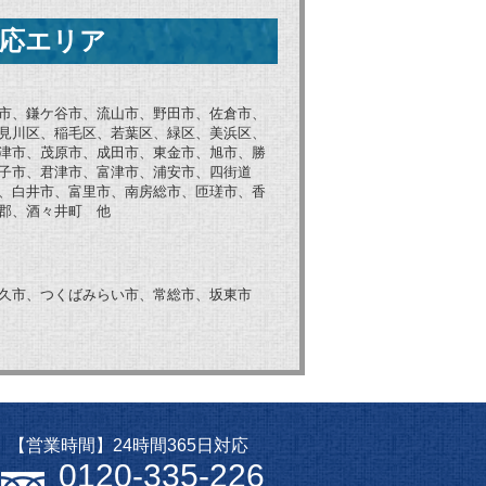
応エリア
市、鎌ケ谷市、流山市、野田市、佐倉市、
見川区、稲毛区、若葉区、緑区、美浜区、
津市、茂原市、成田市、東金市、旭市、勝
子市、君津市、富津市、浦安市、四街道
、白井市、富里市、南房総市、匝瑳市、香
郡、酒々井町 他
久市、つくばみらい市、常総市、坂東市
【営業時間】24時間365日対応
0120-335-226