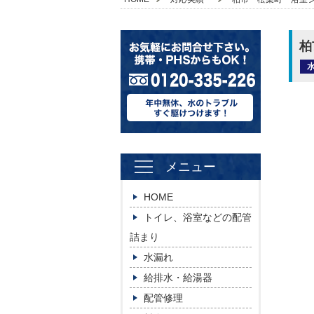
柏
メニュー
HOME
トイレ、浴室などの配管
詰まり
水漏れ
給排水・給湯器
配管修理