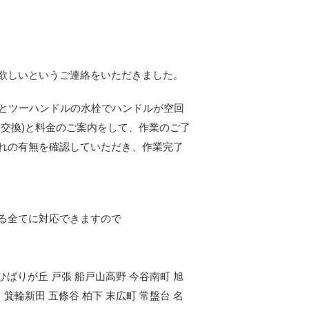
欲しいというご連絡をいただきました。
るとツーハンドルの水栓でハンドルが空回
交換)と料金のご案内をして、作業のご了
れの有無を確認していただき、作業完了
る全てに対応できますので
 ひばりが丘 戸張 船戸山高野 今谷南町 旭
 箕輪新田 五條谷 柏下 末広町 常盤台 名