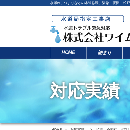
水漏れ、つまりなどの水道修理、緊急・夜間 松戸
HOME
詰まり
対応実績
HOME
対応実績
柏市 松葉町 浴室