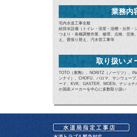
業務内
宅内水道工事全般
給排水設備（トイレ・浴室・浴槽・台所・
つまり・各種調整作業、修理、点検、交換
え、畳張り替え、汚水管工事等
取り扱いメ
TOTO（東陶）、NORITZ（ノーリツ）、IN
ンナイ）、CHOFU、パロマ、サンウェー
ード、KVK、GASTER、MOEN、ナシ
か国産メーカーを中心に多数取り扱い