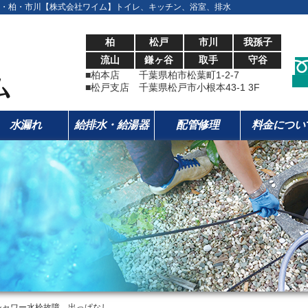
・柏・市川【株式会社ワイム】トイレ、キッチン、浴室、排水
柏
松戸
市川
我孫子
流山
鎌ヶ谷
取手
守谷
■柏本店 千葉県柏市松葉町1-2-7
■松戸支店 千葉県松戸市小根本43-1 3F
水漏れ
給排水・給湯器
配管修理
料金につい
シャワー水栓故障 出っぱなし