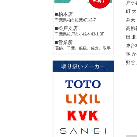
戸ケ
町 
■柏本店
弁天
千葉県柏市松葉町1-2-7
■松戸支店
高柳
千葉県松戸市小根本43-1 3F
田 
■営業所
東台
葛飾、千葉、船橋、佐倉、取手
塚 
野谷
取り扱いメーカー