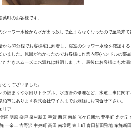
松葉町のお客様です。
のシャワー水栓から水が出っ放しで止まらなくなったので至急来て
話から30分程でお客様宅に到着し、浴室のシャワー水栓を確認す
ていました。原因がわかったのでお客様に作業内容(ハンドルの部品
いただきスムーズに水漏れは解消しました。最後にお客様にも水漏
。
がとうございました。
レの詰まりや水回りトラブル、水道管の修理など、水道工事に関す
県柏市にあります株式会社ワイムまでお気軽にお問合せ下さい。
エリア
 増尾 明原 柳戸 泉村新田 手賀 西原 南柏 光ケ丘団地 豊平町 光ケ丘
布施 十余二 吉野沢 中央町 高田 南増尾 豊上町 青田新田飛地 布施新田