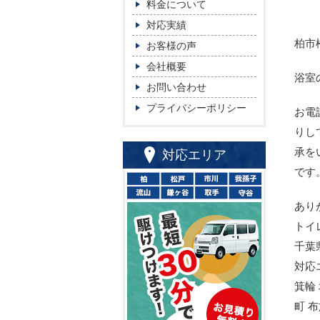
料金について
対応実績
柏市
お客様の声
会社概要
浴室
お問い合わせ
プライバシーポリシー
お電
りし
承を
対応エリア
です
あり
トイ
千葉
対応
箕輪
町 