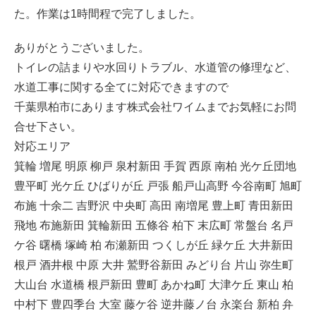
た。作業は1時間程で完了しました。
ありがとうございました。
トイレの詰まりや水回りトラブル、水道管の修理など、
水道工事に関する全てに対応できますので
千葉県柏市にあります株式会社ワイムまでお気軽にお問
合せ下さい。
対応エリア
箕輪 増尾 明原 柳戸 泉村新田 手賀 西原 南柏 光ケ丘団地
豊平町 光ケ丘 ひばりが丘 戸張 船戸山高野 今谷南町 旭町
布施 十余二 吉野沢 中央町 高田 南増尾 豊上町 青田新田
飛地 布施新田 箕輪新田 五條谷 柏下 末広町 常盤台 名戸
ケ谷 曙橋 塚崎 柏 布瀬新田 つくしが丘 緑ケ丘 大井新田
根戸 酒井根 中原 大井 鷲野谷新田 みどり台 片山 弥生町
大山台 水道橋 根戸新田 豊町 あかね町 大津ケ丘 東山 柏
中村下 豊四季台 大室 藤ケ谷 逆井藤ノ台 永楽台 新柏 弁