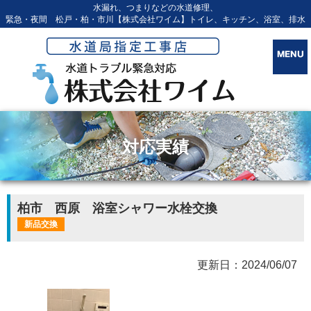
水漏れ、つまりなどの水道修理、
緊急・夜間 松戸・柏・市川【株式会社ワイム】トイレ、キッチン、浴室、排水
対応実績
柏市 西原 浴室シャワー水栓交換
新品交換
更新日：2024/06/07