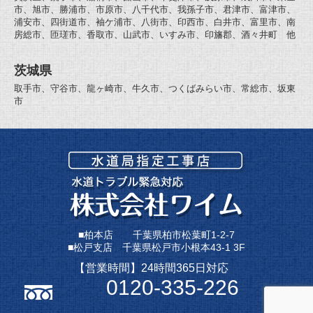
市、旭市、勝浦市、市原市、八千代市、我孫子市、君津市、富津市、
浦安市、四街道市、袖ケ浦市、八街市、印西市、白井市、富里市、南
房総市、匝瑳市、香取市、山武市、いすみ市、印旛郡、酒々井町 他
茨城県
取手市、守谷市、龍ヶ崎市、牛久市、つくばみらい市、常総市、坂東
市
■柏本店 千葉県柏市松葉町1-2-7
■松戸支店 千葉県松戸市小根本43-1 3F
【営業時間】24時間365日対応
0120-335-226