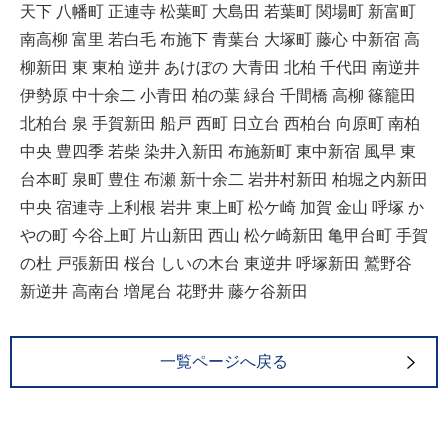
天下 八幡町 正連寺 松葉町 大島田 若葉町 関場町 新富町
南高柳 富里 若白毛 布施下 青葉台 大塚町 藤心 中新宿 高
柳新田 東 東柏 逆井 あけぼの 大青田 北柏 千代田 南逆井
伊勢原 中十余二 小青田 柏の葉 緑台 千間橋 高柳 篠籠田
北柏台 泉 手賀新田 船戸 西町 日立台 西柏台 向原町 南柏
中央 豊四季 若柴 染井入新田 布施新町 東中新宿 風早 東
台本町 泉町 豊住 布瀬 新十余二 岩井村新田 柏堀之内新田
中央 宿連寺 上利根 岩井 東上町 松ケ崎 加賀 金山 呼塚 か
やの町 今谷上町 片山新田 西山 松ケ崎新田 亀甲台町 手賀
の杜 戸張新田 桜台 しいの木台 東逆井 呼塚新田 鷲野谷
新逆井 高南台 増尾台 花野井 藤ケ谷新田
一覧ページへ戻る