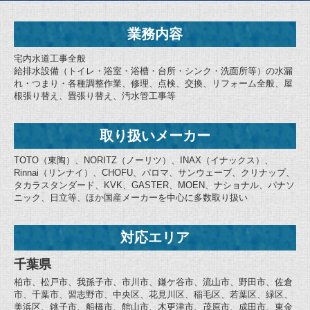
業務内容
宅内水道工事全般
給排水設備（トイレ・浴室・浴槽・台所・シンク・洗面所等）の水漏
れ・つまり・各種調整作業、修理、点検、交換、リフォーム全般、屋
根張り替え、畳張り替え、汚水管工事等
取り扱いメーカー
TOTO（東陶）、NORITZ（ノーリツ）、INAX（イナックス）、
Rinnai（リンナイ）、CHOFU、パロマ、サンウェーブ、クリナップ、
タカラスタンダード、KVK、GASTER、MOEN、ナショナル、パナソ
ニック、日立等、ほか国産メーカーを中心に多数取り扱い
対応エリア
千葉県
柏市、松戸市、我孫子市、市川市、鎌ケ谷市、流山市、野田市、佐倉
市、千葉市、習志野市、中央区、花見川区、稲毛区、若葉区、緑区、
美浜区、銚子市、船橋市、館山市、木更津市、茂原市、成田市、東金