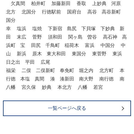
欠真間 柏井町 加藤新田 香取 上妙典 河原
北方 北国分 行徳駅前 国府台 高谷 高谷新町
国分
幸 塩浜 塩焼 下新宿 島尻 下貝塚 下妙典 新
田 末広 菅野 須和田 関ヶ島 曽谷 高石神 高
浜町 宝 田尻 千鳥町 稲荷木 富浜 中国分 中
山 新浜 原木 東大和田 東国分 東菅野 東浜
日之出 平田 広尾
福栄 二俣 二俣新町 奉免町 堀之内 北方町 本
行徳 本塩 真間 湊 湊新田 南大野 南行徳 南
八幡 宮久保 妙典 本北方 八幡 若宮
一覧ページへ戻る