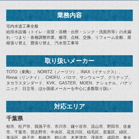
業務内容
宅内水道工事全般
給排水設備（トイレ・浴室・浴槽・台所・シンク・洗面所等）の水漏
れ・つまり・各種調整作業、修理、点検、交換、リフォーム全般、屋
根張り替え、畳張り替え、汚水管工事等
取り扱いメーカー
TOTO（東陶）、NORITZ（ノーリツ）、INAX（イナックス）、
Rinnai（リンナイ）、CHOFU、パロマ、サンウェーブ、クリナップ、
タカラスタンダード、KVK、GASTER、MOEN、ナショナル、パナソ
ニック、日立等、ほか国産メーカーを中心に多数取り扱い
対応エリア
千葉県
柏市、松戸市、我孫子市、市川市、鎌ケ谷市、流山市、野田市、佐倉
市、千葉市、習志野市、中央区、花見川区、稲毛区、若葉区、緑区、
美浜区、銚子市、船橋市、館山市、木更津市、茂原市、成田市、東金