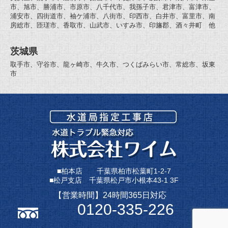
市、旭市、勝浦市、市原市、八千代市、我孫子市、君津市、富津市、
浦安市、四街道市、袖ケ浦市、八街市、印西市、白井市、富里市、南
房総市、匝瑳市、香取市、山武市、いすみ市、印旛郡、酒々井町 他
茨城県
取手市、守谷市、龍ヶ崎市、牛久市、つくばみらい市、常総市、坂東
市
■柏本店 千葉県柏市松葉町1-2-7
■松戸支店 千葉県松戸市小根本43-1 3F
【営業時間】24時間365日対応
0120-335-226