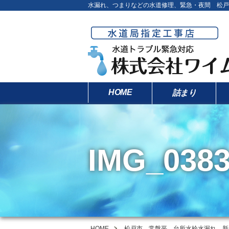
水漏れ、つまりなどの水道修理、緊急・夜間 松戸
HOME
詰まり
IMG_0383
HOME
松戸市 常盤平 台所水栓水漏れ 新