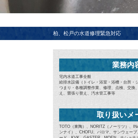
柏、松戸の水道修理緊急対応
業務内
宅内水道工事全般
給排水設備（トイレ・浴室・浴槽・台所・
つまり・各種調整作業、修理、点検、交換
え、畳張り替え、汚水管工事等
取り扱いメ
TOTO（東陶）、NORITZ（ノーリツ）、IN
ンナイ）、CHOFU、パロマ、サンウェー
ード、KVK、GASTER、MOEN、ナシ