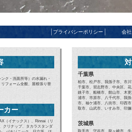
プライバシーポリシー
会社
容
対
千葉県
シンク・洗面所等）の水漏れ・
柏市、松戸市、我孫子市、市川
、リフォーム全般、屋根張り替
千葉市、習志野市、中央区、花
銚子市、船橋市、館山市、木更
浦市、市原市、八千代市、我孫
市、袖ケ浦市、八街市、印西市
ーカー
取市、山武市、いすみ市、印旛
AX（イナックス）、Rinnai（リ
茨城県
ブ、クリナップ、タカラスタンダ
取手市、守谷市、龍ヶ崎市、牛
ョナル、パナソニック、日立等、ほ