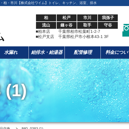
・柏・市川【株式会社ワイム】トイレ、キッチン、浴室、排水
柏
松戸
市川
我孫子
流山
鎌ヶ谷
取手
守谷
■柏本店 千葉県柏市松葉町1-2-7
■松戸支店 千葉県松戸市小根本43-1 3F
水漏れ
給排水・給湯器
配管修理
料金につい
 (1)
品交換
IMG_0383 (1)