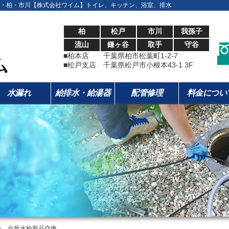
・柏・市川【株式会社ワイム】トイレ、キッチン、浴室、排水
柏
松戸
市川
我孫子
流山
鎌ヶ谷
取手
守谷
■柏本店 千葉県柏市松葉町1-2-7
■松戸支店 千葉県松戸市小根本43-1 3F
水漏れ
給排水・給湯器
配管修理
料金につい
台 台所水栓新品交換