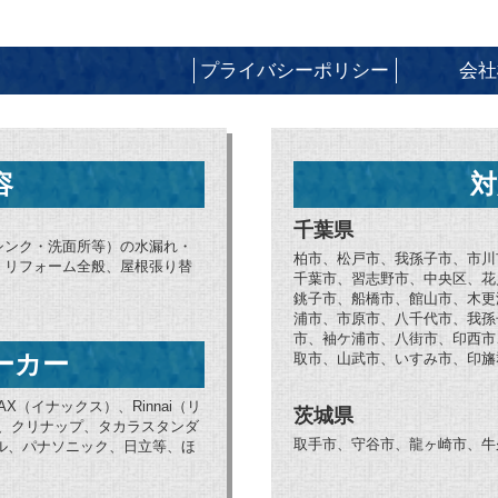
プライバシーポリシー
会社
容
対
千葉県
シンク・洗面所等）の水漏れ・
柏市、松戸市、我孫子市、市川
、リフォーム全般、屋根張り替
千葉市、習志野市、中央区、花
銚子市、船橋市、館山市、木更
浦市、市原市、八千代市、我孫
市、袖ケ浦市、八街市、印西市
ーカー
取市、山武市、いすみ市、印旛
AX（イナックス）、Rinnai（リ
茨城県
ブ、クリナップ、タカラスタンダ
取手市、守谷市、龍ヶ崎市、牛
ョナル、パナソニック、日立等、ほ