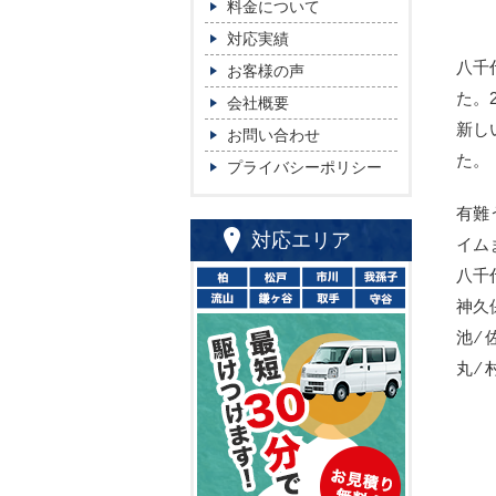
料金について
対応実績
八千
お客様の声
た。
会社概要
新し
お問い合わせ
た。
プライバシーポリシー
有難
対応エリア
イム
八千
神久保
池 ⁄ 
丸 ⁄