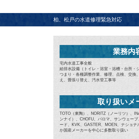
柏、松戸の水道修理緊急対応
業務内
宅内水道工事全般
給排水設備（トイレ・浴室・浴槽・台所・
つまり・各種調整作業、修理、点検、交換
え、畳張り替え、汚水管工事等
取り扱いメ
TOTO（東陶）、NORITZ（ノーリツ）、IN
ンナイ）、CHOFU、パロマ、サンウェー
ード、KVK、GASTER、MOEN、ナシ
か国産メーカーを中心に多数取り扱い