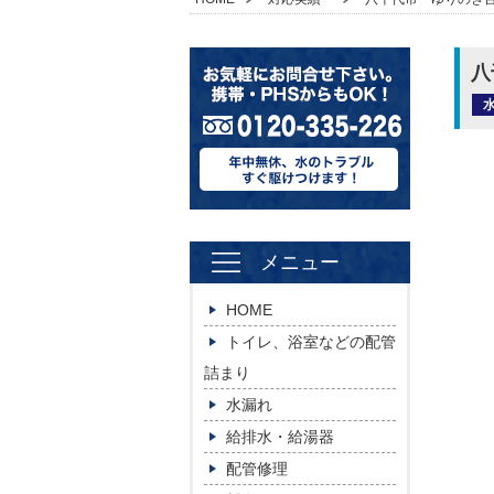
八
メニュー
HOME
トイレ、浴室などの配管
詰まり
水漏れ
給排水・給湯器
配管修理