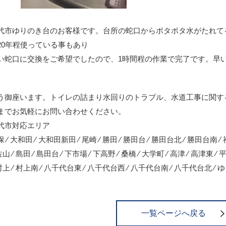
代市ゆりのき台のお客様です。台所の蛇口からポタポタ水がたれて
20年程使っている事もあり
い蛇口に交換をご希望でしたので、1時間程の作業で完了です。早
う御座います。トイレの詰まり水回りのトラブル、水道工事に関す
までお気軽にお問い合わせください。
代市対応エリア
 ⁄ 大和田 ⁄ 大和田新田 ⁄ 尾崎 ⁄ 勝田 ⁄ 勝田台 ⁄ 勝田台北 ⁄ 勝田台南 ⁄ 神
佐山 ⁄ 島田 ⁄ 島田台 ⁄ 下市場 ⁄ 下高野 ⁄ 桑橋 ⁄ 大学町 ⁄ 高津 ⁄ 高津東 ⁄ 
 村上 ⁄ 村上南 ⁄ 八千代台東 ⁄ 八千代台西 ⁄ 八千代台南 ⁄ 八千代台北 ⁄ ゆり
一覧ページへ戻る