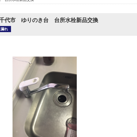
千代市 ゆりのき台 台所水栓新品交換
水漏れ