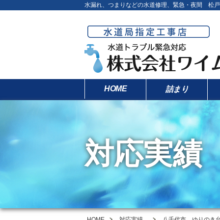
水漏れ、つまりなどの水道修理、緊急・夜間 松戸
HOME
詰まり
対応実績
HOME
対応実績
八千代市 ゆりのき