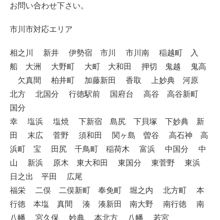
お問い合わせ下さい。
市川市対応エリア
相之川 新井 伊勢宿 市川 市川南 稲越町 入
船 大洲 大野町 大町 大和田 押切 鬼越 鬼高
欠真間 柏井町 加藤新田 香取 上妙典 河原
北方 北国分 行徳駅前 国府台 高谷 高谷新町
国分
幸 塩浜 塩焼 下新宿 島尻 下貝塚 下妙典 新
田 末広 菅野 須和田 関ヶ島 曽谷 高石神 高
浜町 宝 田尻 千鳥町 稲荷木 富浜 中国分 中
山 新浜 原木 東大和田 東国分 東菅野 東浜
日之出 平田 広尾
福栄 二俣 二俣新町 奉免町 堀之内 北方町 本
行徳 本塩 真間 湊 湊新田 南大野 南行徳 南
八幡 宮久保 妙典 本北方 八幡 若宮