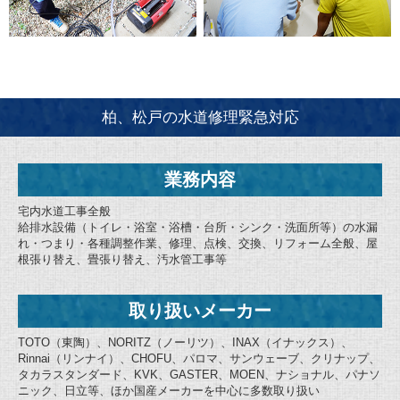
柏、松戸の水道修理緊急対応
業務内容
宅内水道工事全般
給排水設備（トイレ・浴室・浴槽・台所・シンク・洗面所等）の水漏
れ・つまり・各種調整作業、修理、点検、交換、リフォーム全般、屋
根張り替え、畳張り替え、汚水管工事等
取り扱いメーカー
TOTO（東陶）、NORITZ（ノーリツ）、INAX（イナックス）、
Rinnai（リンナイ）、CHOFU、パロマ、サンウェーブ、クリナップ、
タカラスタンダード、KVK、GASTER、MOEN、ナショナル、パナソ
ニック、日立等、ほか国産メーカーを中心に多数取り扱い