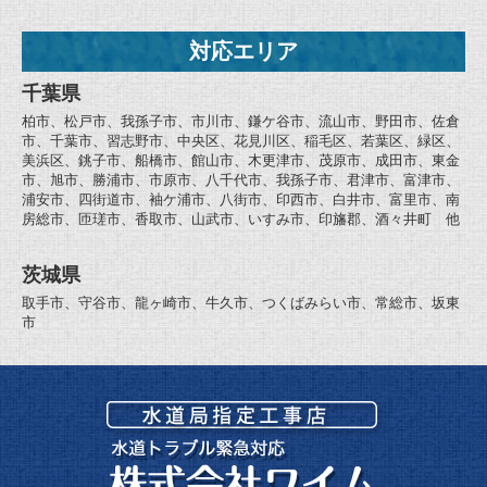
対応エリア
千葉県
柏市、松戸市、我孫子市、市川市、鎌ケ谷市、流山市、野田市、佐倉
市、千葉市、習志野市、中央区、花見川区、稲毛区、若葉区、緑区、
美浜区、銚子市、船橋市、館山市、木更津市、茂原市、成田市、東金
市、旭市、勝浦市、市原市、八千代市、我孫子市、君津市、富津市、
浦安市、四街道市、袖ケ浦市、八街市、印西市、白井市、富里市、南
房総市、匝瑳市、香取市、山武市、いすみ市、印旛郡、酒々井町 他
茨城県
取手市、守谷市、龍ヶ崎市、牛久市、つくばみらい市、常総市、坂東
市