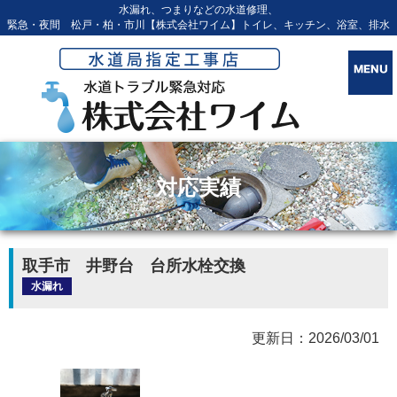
水漏れ、つまりなどの水道修理、
緊急・夜間 松戸・柏・市川【株式会社ワイム】トイレ、キッチン、浴室、排水
対応実績
取手市 井野台 台所水栓交換
水漏れ
更新日：2026/03/01