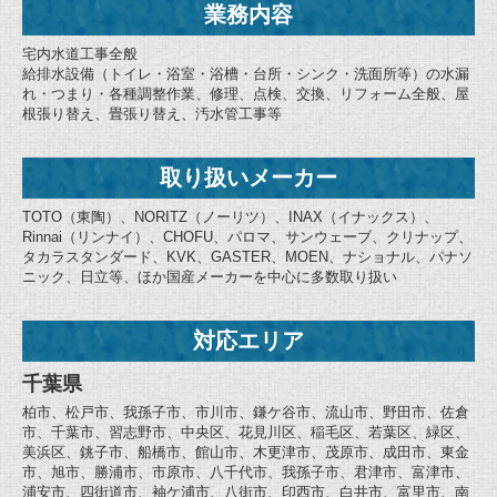
業務内容
宅内水道工事全般
給排水設備（トイレ・浴室・浴槽・台所・シンク・洗面所等）の水漏
れ・つまり・各種調整作業、修理、点検、交換、リフォーム全般、屋
根張り替え、畳張り替え、汚水管工事等
取り扱いメーカー
TOTO（東陶）、NORITZ（ノーリツ）、INAX（イナックス）、
Rinnai（リンナイ）、CHOFU、パロマ、サンウェーブ、クリナップ、
タカラスタンダード、KVK、GASTER、MOEN、ナショナル、パナソ
ニック、日立等、ほか国産メーカーを中心に多数取り扱い
対応エリア
千葉県
柏市、松戸市、我孫子市、市川市、鎌ケ谷市、流山市、野田市、佐倉
市、千葉市、習志野市、中央区、花見川区、稲毛区、若葉区、緑区、
美浜区、銚子市、船橋市、館山市、木更津市、茂原市、成田市、東金
市、旭市、勝浦市、市原市、八千代市、我孫子市、君津市、富津市、
浦安市、四街道市、袖ケ浦市、八街市、印西市、白井市、富里市、南