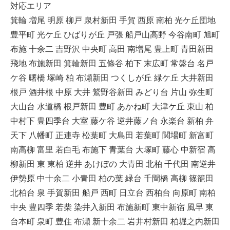
対応エリア
箕輪 増尾 明原 柳戸 泉村新田 手賀 西原 南柏 光ケ丘団地
豊平町 光ケ丘 ひばりが丘 戸張 船戸山高野 今谷南町 旭町
布施 十余二 吉野沢 中央町 高田 南増尾 豊上町 青田新田
飛地 布施新田 箕輪新田 五條谷 柏下 末広町 常盤台 名戸
ケ谷 曙橋 塚崎 柏 布瀬新田 つくしが丘 緑ケ丘 大井新田
根戸 酒井根 中原 大井 鷲野谷新田 みどり台 片山 弥生町
大山台 水道橋 根戸新田 豊町 あかね町 大津ケ丘 東山 柏
中村下 豊四季台 大室 藤ケ谷 逆井藤ノ台 永楽台 新柏 弁
天下 八幡町 正連寺 松葉町 大島田 若葉町 関場町 新富町
南高柳 富里 若白毛 布施下 青葉台 大塚町 藤心 中新宿 高
柳新田 東 東柏 逆井 あけぼの 大青田 北柏 千代田 南逆井
伊勢原 中十余二 小青田 柏の葉 緑台 千間橋 高柳 篠籠田
北柏台 泉 手賀新田 船戸 西町 日立台 西柏台 向原町 南柏
中央 豊四季 若柴 染井入新田 布施新町 東中新宿 風早 東
台本町 泉町 豊住 布瀬 新十余二 岩井村新田 柏堀之内新田