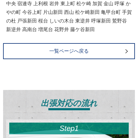
中央 宿連寺 上利根 岩井 東上町 松ケ崎 加賀 金山 呼塚 か
やの町 今谷上町 片山新田 西山 松ケ崎新田 亀甲台町 手賀
の杜 戸張新田 桜台 しいの木台 東逆井 呼塚新田 鷲野谷
新逆井 高南台 増尾台 花野井 藤ケ谷新田
一覧ページへ戻る
出張対応の流れ
Step1