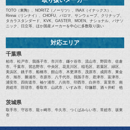
TOTO（東陶）、NORITZ（ノーリツ）、INAX（イナックス）、
Rinnai（リンナイ）、CHOFU、パロマ、サンウェーブ、クリナップ、
タカラスタンダード、KVK、GASTER、MOEN、ナショナル、パナソ
ニック、日立等、ほか国産メーカーを中心に多数取り扱い
対応エリア
千葉県
柏市、松戸市、我孫子市、市川市、鎌ケ谷市、流山市、野田市、佐倉
市、千葉市、習志野市、中央区、花見川区、稲毛区、若葉区、緑区、
美浜区、銚子市、船橋市、館山市、木更津市、茂原市、成田市、東金
市、旭市、勝浦市、市原市、八千代市、我孫子市、君津市、富津市、
浦安市、四街道市、袖ケ浦市、八街市、印西市、白井市、富里市、南
房総市、匝瑳市、香取市、山武市、いすみ市、印旛郡、酒々井町 他
茨城県
取手市、守谷市、龍ヶ崎市、牛久市、つくばみらい市、常総市、坂東
市