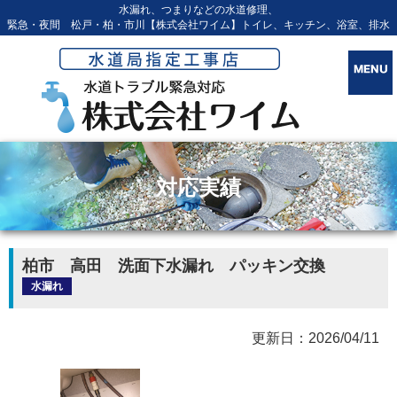
水漏れ、つまりなどの水道修理、
緊急・夜間 松戸・柏・市川【株式会社ワイム】トイレ、キッチン、浴室、排水
対応実績
柏市 高田 洗面下水漏れ パッキン交換
水漏れ
更新日：2026/04/11