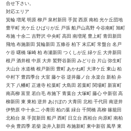
合せ下さい。
対応エリア
箕輪 増尾 明原 柳戸 泉村新田 手賀 西原 南柏 光ケ丘団地
豊平町 光ケ丘 ひばりが丘 戸張 船戸山高野 今谷南町 旭町
布施 十余二 吉野沢 中央町 高田 南増尾 豊上町 青田新田
飛地 布施新田 箕輪新田 五條谷 柏下 末広町 常盤台 名戸
ケ谷 曙橋 塚崎 柏 布瀬新田 つくしが丘 緑ケ丘 大井新田
根戸 酒井根 中原 大井 鷲野谷新田 みどり台 片山 弥生町
大山台 水道橋 根戸新田 豊町 あかね町 大津ケ丘 東山 柏
中村下 豊四季台 大室 藤ケ谷 逆井藤ノ台 永楽台 新柏 弁
天下 八幡町 正連寺 松葉町 大島田 若葉町 関場町 新富町
南高柳 富里 若白毛 布施下 青葉台 大塚町 藤心 中新宿 高
柳新田 東 東柏 逆井 あけぼの 大青田 北柏 千代田 南逆井
伊勢原 中十余二 小青田 柏の葉 緑台 千間橋 高柳 篠籠田
北柏台 泉 手賀新田 船戸 西町 日立台 西柏台 向原町 南柏
中央 豊四季 若柴 染井入新田 布施新町 東中新宿 風早 東