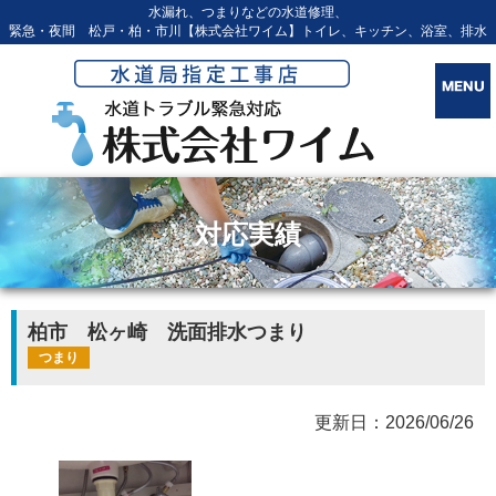
水漏れ、つまりなどの水道修理、
緊急・夜間 松戸・柏・市川【株式会社ワイム】トイレ、キッチン、浴室、排水
対応実績
柏市 松ヶ崎 洗面排水つまり
つまり
更新日：2026/06/26