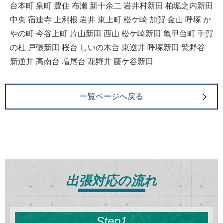
台本町 泉町 豊住 布瀬 新十余二 岩井村新田 柏堀之内新田
中央 宿連寺 上利根 岩井 東上町 松ケ崎 加賀 金山 呼塚 か
やの町 今谷上町 片山新田 西山 松ケ崎新田 亀甲台町 手賀
の杜 戸張新田 桜台 しいの木台 東逆井 呼塚新田 鷲野谷
新逆井 高南台 増尾台 花野井 藤ケ谷新田
一覧ページへ戻る
出張対応の流れ
Step1