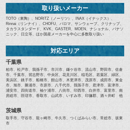
取り扱いメーカー
TOTO（東陶）、NORITZ（ノーリツ）、INAX（イナックス）、
Rinnai（リンナイ）、CHOFU、パロマ、サンウェーブ、クリナップ、
タカラスタンダード、KVK、GASTER、MOEN、ナショナル、パナソ
ニック、日立等、ほか国産メーカーを中心に多数取り扱い
対応エリア
千葉県
柏市、松戸市、我孫子市、市川市、鎌ケ谷市、流山市、野田市、佐倉
市、千葉市、習志野市、中央区、花見川区、稲毛区、若葉区、緑区、
美浜区、銚子市、船橋市、館山市、木更津市、茂原市、成田市、東金
市、旭市、勝浦市、市原市、八千代市、我孫子市、君津市、富津市、
浦安市、四街道市、袖ケ浦市、八街市、印西市、白井市、富里市、南
房総市、匝瑳市、香取市、山武市、いすみ市、印旛郡、酒々井町 他
茨城県
取手市、守谷市、龍ヶ崎市、牛久市、つくばみらい市、常総市、坂東
市